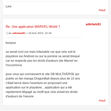
Levi
Haut
adishatz81
Re: Une application MARVEL-World ?
de
adishatz81
» 20 Aoû 2023, 22:34
bonjour
sa serait cool oui mais infaisable car que cela soit le
playstore sur Android ou sur la pomme sa serait bloqué
car ne respecte pas les droits d'auteurs (de Marvel en
l'occurrence
pour ceux qui connaissent le site DB MULTIVERSE qui
publie un fan manga DragonBall depuis plus de 10 ans
c'était lancé dans l'aventure en proposant une
application sur le playstore....application qui a été
rapidement dégagé au motif que cela violait les droits
d'auteurs de l'oeuvre
Haut