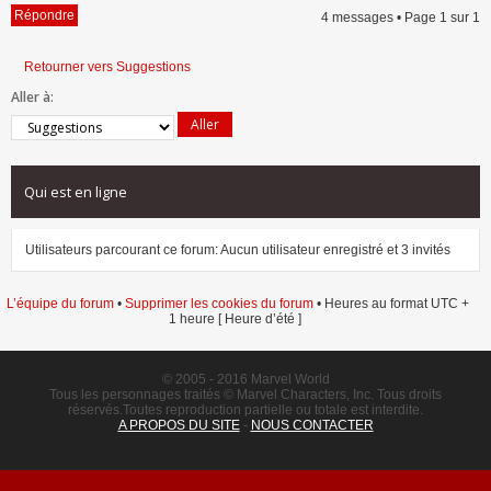
Répondre
4 messages • Page
1
sur
1
Retourner vers Suggestions
Aller à:
Qui est en ligne
Utilisateurs parcourant ce forum: Aucun utilisateur enregistré et 3 invités
L’équipe du forum
•
Supprimer les cookies du forum
• Heures au format UTC +
1 heure [ Heure d’été ]
© 2005 - 2016 Marvel World
Tous les personnages traités © Marvel Characters, Inc. Tous droits
réservés.Toutes reproduction partielle ou totale est interdite.
A PROPOS DU SITE
-
NOUS CONTACTER