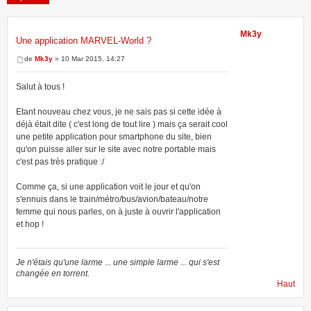
Mk3y
Une application MARVEL-World ?
4 messages • Page
1
sur
1
de
Mk3y
» 10 Mar 2015, 14:27
Salut à tous !
Etant nouveau chez vous, je ne sais pas si cette idée à
déjà était dite ( c'est long de tout lire ) mais ça serait cool
une petite application pour smartphone du site, bien
qu'on puisse aller sur le site avec notre portable mais
c'est pas très pratique :/
Comme ça, si une application voit le jour et qu'on
s'ennuis dans le train/métro/bus/avion/bateau/notre
femme qui nous parles, on à juste à ouvrir l'application
et hop !
Je n'étais qu'une larme ... une simple larme ... qui s'est
changée en torrent.
Haut