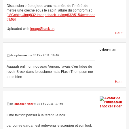
Discussion théologique avec ma mère de l'intérêt de
mettre une crèche sous le sapin. allure du compromis :
[IMG=http://img832.imageshack.us/img832/5154/crchedenol.th.jpg]
[/IMG]
Uploaded with
ImageShack.us
Haut
cyber-man
de
cyber-man
» 03 Fév 2011, 16:46
Aaaaah enfin un nouveau Venom, j'avais d'en l'idée de
revoir Brock dans le costume mais Flash Thompson me
tente bien.
Haut
de
shocker rider
» 03 Fév 2011, 17:56
shocker rider
il me fait fort penser à la tarentule noir
par contre gargan est redevenu le scorpion et son look