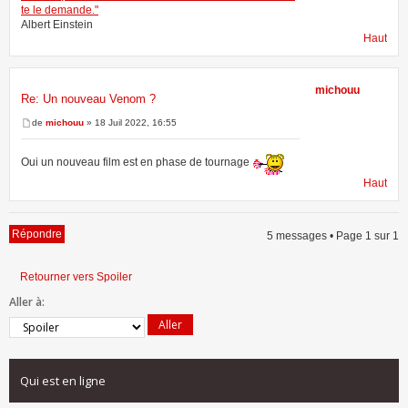
te le demande."
Albert Einstein
Haut
michouu
Re: Un nouveau Venom ?
de
michouu
» 18 Juil 2022, 16:55
Oui un nouveau film est en phase de tournage
Haut
Répondre
5 messages • Page
1
sur
1
Retourner vers Spoiler
Aller à:
Qui est en ligne