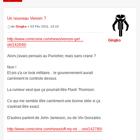
Un nouveau Venom ?
5 messages • Page
1
sur
1
de
Gingko
» 03 Fév 2011, 14:10
http://www.comicvine.com/news/venom-get ...
Gingko
ok/142640/
Alors j'avais pensais au Punisher, mais sans crane ?
Non !
Et pis y'a ce look militaire... le gouvernement aurait
carrément le controle dessus.
La rumeur veut que ça pourrait être Flash Thomson.
Ce qui me semble être carrément une bonne idée si ça
s'avérait être exact.
D'autres parlent de John Jameson, ou de Vin Gonzales.
http://www.comicvine.com/news/off-my-mi ... om/142780/