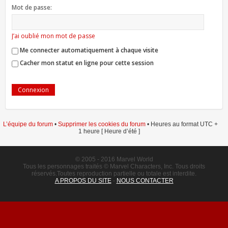
Mot de passe:
J’ai oublié mon mot de passe
Me connecter automatiquement à chaque visite
Cacher mon statut en ligne pour cette session
L’équipe du forum
•
Supprimer les cookies du forum
• Heures au format UTC +
1 heure [ Heure d’été ]
© 2005 - 2016 Marvel World
Tous les personnages traités © Marvel Characters, Inc. Tous droits
réservés.Toutes reproduction partielle ou totale est interdite.
A PROPOS DU SITE
-
NOUS CONTACTER