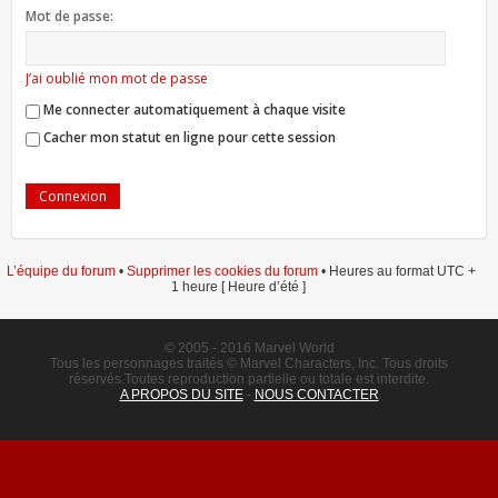
Mot de passe:
J’ai oublié mon mot de passe
Me connecter automatiquement à chaque visite
Cacher mon statut en ligne pour cette session
L’équipe du forum
•
Supprimer les cookies du forum
• Heures au format UTC +
1 heure [ Heure d’été ]
© 2005 - 2016 Marvel World
Tous les personnages traités © Marvel Characters, Inc. Tous droits
réservés.Toutes reproduction partielle ou totale est interdite.
A PROPOS DU SITE
-
NOUS CONTACTER