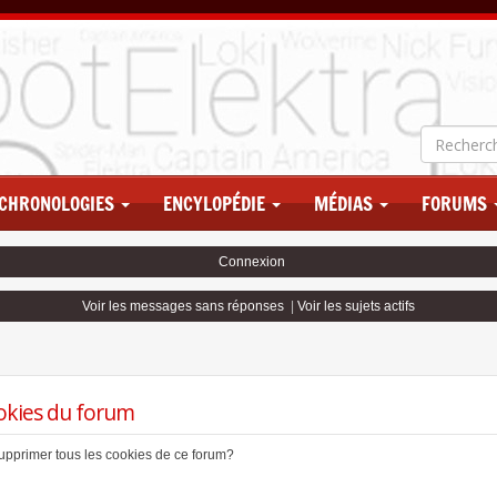
CHRONOLOGIES
ENCYLOPÉDIE
MÉDIAS
FORUMS
Connexion
Voir les messages sans réponses
|
Voir les sujets actifs
okies du forum
supprimer tous les cookies de ce forum?