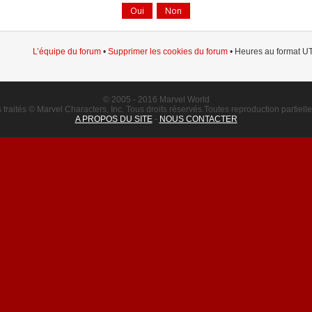
L’équipe du forum
•
Supprimer les cookies du forum
• Heures au format UT
© 2005 - 2016 Marvel World
raités © Marvel Characters, Inc. Tous droits réservés.Toutes reproduction partielle o
A PROPOS DU SITE
-
NOUS CONTACTER