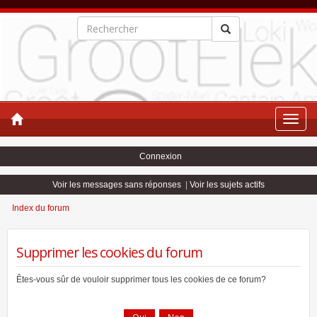
Toggle
naviga
Connexion
Voir les messages sans réponses
|
Voir les sujets actifs
Index du forum
Supprimer les cookies du forum
Êtes-vous sûr de vouloir supprimer tous les cookies de ce forum?