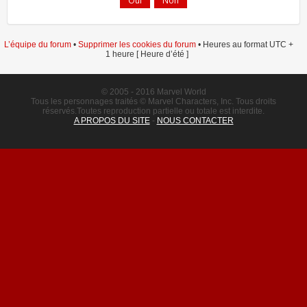
L’équipe du forum
•
Supprimer les cookies du forum
• Heures au format UTC +
1 heure [ Heure d’été ]
© 2005 - 2016 Marvel World
Tous les personnages traités © Marvel Characters, Inc. Tous droits
réservés.Toutes reproduction partielle ou totale est interdite.
A PROPOS DU SITE
-
NOUS CONTACTER