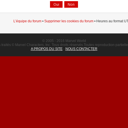
L’équipe du forum
•
Supprimer les cookies du forum
• Heures au format UT
© 2005 - 2016 Marvel World
raités © Marvel Characters, Inc. Tous droits réservés.Toutes reproduction partielle o
A PROPOS DU SITE
-
NOUS CONTACTER