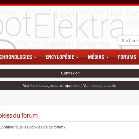
CHRONOLOGIES
ENCYLOPÉDIE
MÉDIAS
FORUMS
Connexion
Voir les messages sans réponses
|
Voir les sujets actifs
okies du forum
supprimer tous les cookies de ce forum?