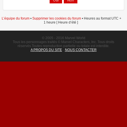
L’équipe du forum
•
Supprimer les cookies du forum
• Heures au format UTC +
1 heure [ Heure d’été ]
© 2005 - 2016 Marvel World
Tous les personnages traités © Marvel Characters, Inc. Tous droits
réservés.Toutes reproduction partielle ou totale est interdite.
A PROPOS DU SITE
-
NOUS CONTACTER