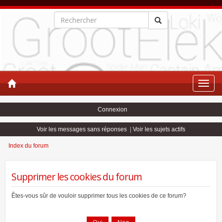
Toggle
naviga
Connexion
Voir les messages sans réponses
|
Voir les sujets actifs
Index du forum
Supprimer les cookies du forum
Êtes-vous sûr de vouloir supprimer tous les cookies de ce forum?