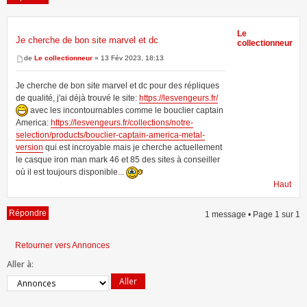
Le
Je cherche de bon site marvel et dc
collectionneur
1 message • Page
1
sur
1
de
Le collectionneur
» 13 Fév 2023, 18:13
Je cherche de bon site marvel et dc pour des répliques
de qualité, j'ai déjà trouvé le site:
https://lesvengeurs.fr/
avec les incontournables comme le bouclier captain
America:
https://lesvengeurs.fr/collections/notre-
selection/products/bouclier-captain-america-metal-
version
qui est incroyable mais je cherche actuellement
le casque iron man mark 46 et 85 des sites à conseiller
où il est toujours disponible...
Haut
Répondre
1 message • Page
1
sur
1
Retourner vers Annonces
Aller à: