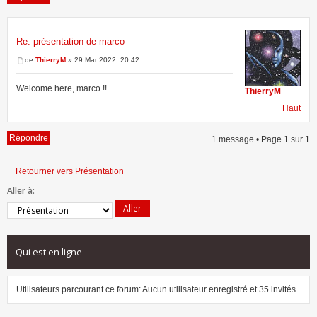
Re: présentation de marco
1 message • Page
1
sur
1
de
ThierryM
» 29 Mar 2022, 20:42
Welcome here, marco !!
ThierryM
Haut
Répondre
1 message • Page
1
sur
1
Retourner vers Présentation
Aller à:
Qui est en ligne
Utilisateurs parcourant ce forum: Aucun utilisateur enregistré et 35 invités