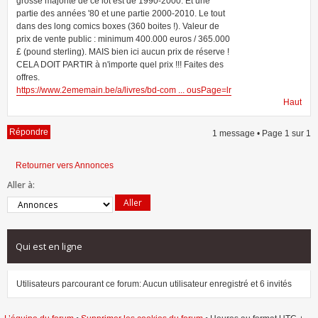
grosse majorité de ce lot est de 1990-2000. Et une
partie des années '80 et une partie 2000-2010. Le tout
dans des long comics boxes (360 boites !). Valeur de
prix de vente public : minimum 400.000 euros / 365.000
£ (pound sterling). MAIS bien ici aucun prix de réserve !
CELA DOIT PARTIR à n'importe quel prix !!! Faites des
offres.
https://www.2ememain.be/a/livres/bd-com ... ousPage=lr
Haut
Répondre
1 message • Page
1
sur
1
Retourner vers Annonces
Aller à:
Qui est en ligne
Utilisateurs parcourant ce forum: Aucun utilisateur enregistré et 6 invités