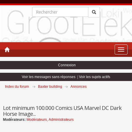
Toggle
naviga
Connexion
Voir les messages sans réponses
|
Voir les sujets actifs
Index du forum
Baxter building
Annonces
Lot minimum 100.000 Comics USA Marvel DC Dark
Horse Image...
Modérateurs:
Modérateurs
,
Administrateurs