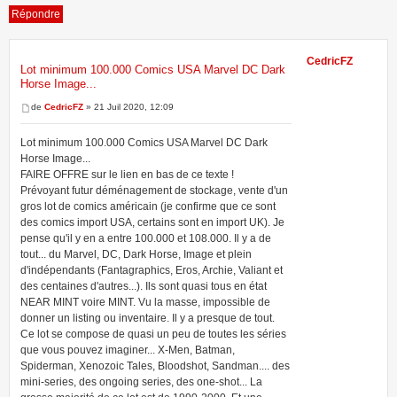
Répondre
CedricFZ
Lot minimum 100.000 Comics USA Marvel DC Dark
Horse Image...
1 message • Page
1
sur
1
de
CedricFZ
» 21 Juil 2020, 12:09
Lot minimum 100.000 Comics USA Marvel DC Dark
Horse Image...
FAIRE OFFRE sur le lien en bas de ce texte !
Prévoyant futur déménagement de stockage, vente d'un
gros lot de comics américain (je confirme que ce sont
des comics import USA, certains sont en import UK). Je
pense qu'il y en a entre 100.000 et 108.000. Il y a de
tout... du Marvel, DC, Dark Horse, Image et plein
d'indépendants (Fantagraphics, Eros, Archie, Valiant et
des centaines d'autres...). Ils sont quasi tous en état
NEAR MINT voire MINT. Vu la masse, impossible de
donner un listing ou inventaire. Il y a presque de tout.
Ce lot se compose de quasi un peu de toutes les séries
que vous pouvez imaginer... X-Men, Batman,
Spiderman, Xenozoic Tales, Bloodshot, Sandman.... des
mini-series, des ongoing series, des one-shot... La