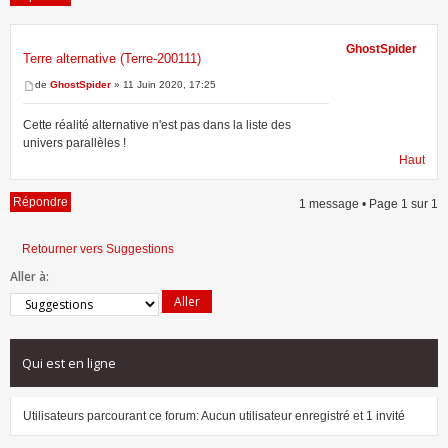
GhostSpider
Terre alternative (Terre-200111)
1 message • Page
1
sur
1
de
GhostSpider
» 11 Juin 2020, 17:25
Cette réalité alternative n'est pas dans la liste des
univers parallèles !
Haut
Répondre
1 message • Page
1
sur
1
Retourner vers Suggestions
Aller à:
Qui est en ligne
Utilisateurs parcourant ce forum: Aucun utilisateur enregistré et 1 invité