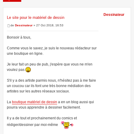
Dessinateur
Le site pour le matériel de dessin
1 message • Page
1
sur
1
de
Dessinateur
» 27 Oct 2018, 16:53
Bonsoir à tous,
Comme vous le savez, je suis le nouveau rédacteur sur
une boutique en ligne.
Je leur fait un peu de pub, j'espère que vous ne m'en
voulez pas
S'il y a des artiste parmis nous, n'hésitez pas à me faire
un coucou car ils font une très bonne médiation des
artistes sur les autres réseaux sociaux.
La
boutique matériel de dessin
a en un blog aussi qui
pourra vous apprendre à dessiner facilement.
Il y a de tout et prochainement du comics et
rédiger/dessiner par moi-même