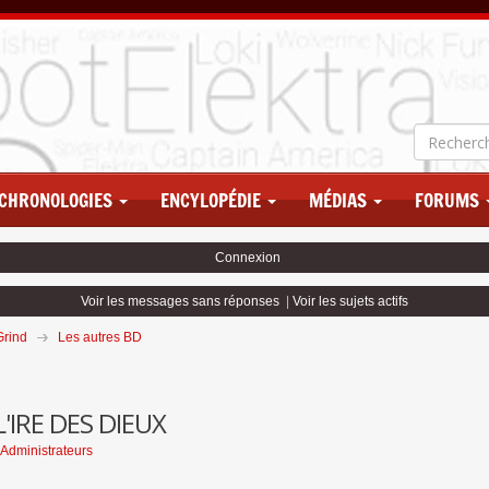
CHRONOLOGIES
ENCYLOPÉDIE
MÉDIAS
FORUMS
Connexion
Voir les messages sans réponses
|
Voir les sujets actifs
Grind
Les autres BD
'IRE DES DIEUX
Administrateurs