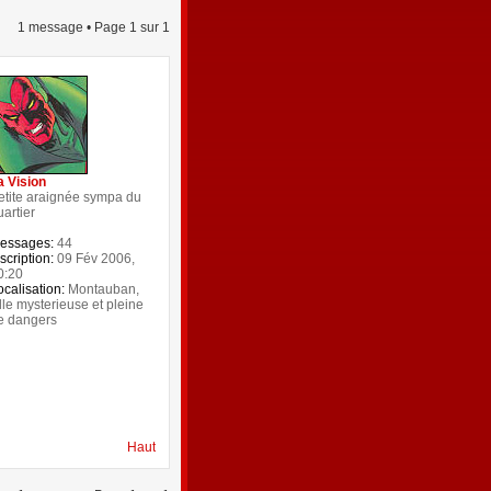
1 message • Page
1
sur
1
a Vision
etite araignée sympa du
uartier
essages:
44
scription:
09 Fév 2006,
0:20
ocalisation:
Montauban,
ille mysterieuse et pleine
e dangers
Haut