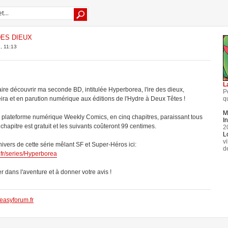
DES DIEUX
, 11:13
L
ire découvrir ma seconde BD, intitulée Hyperborea, l'ire des dieux,
P
q
ira et en parution numérique aux éditions de l'Hydre à Deux Têtes !
M
la plateforme numérique Weekly Comics, en cinq chapitres, paraissant tous
In
chapitre est gratuit et les suivants coûteront 99 centimes.
2
L
v
ivers de cette série mêlant SF et Super-Héros ici:
d
fr/series/Hyperborea
r dans l'aventure et à donner votre avis !
easyforum.fr