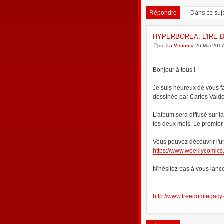
Répondre
HYPERBOREA, L'IRE 
de
La Vision
» 26 Mai 2017
Bonjour à tous !
Je suis heureux de vous fa
dessinée par Carlos Valde
L'album sera diffusé sur 
les deux mois. Le premier 
Vous pouvez découvrir l'un
https://www.weeklycomics.
N'hésitez pas à vous lance
http://www.freedomlegacy.