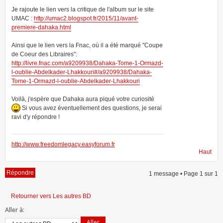
Je rajoute le lien vers la critique de l'album sur le site
UMAC :
http://umac2.blogspot.fr/2015/11/avant-
premiere-dahaka.html
Ainsi que le lien vers la Fnac, où il a été marqué "Coupe
de Coeur des Libraires":
http://livre.fnac.com/a9209938/Dahaka-Tome-1-Ormazd-
l-oublie-Abdelkader-Lhakkouri#/a9209938/Dahaka-
Tome-1-Ormazd-l-oublie-Abdelkader-Lhakkouri
Voilà, j'espère que Dahaka aura piqué votre curiosité
Si vous avez éventuellement des questions, je serai
ravi d'y répondre !
http://www.freedomlegacy.easyforum.fr
Haut
Répondre
1 message • Page
1
sur
1
Retourner vers Les autres BD
Aller à: