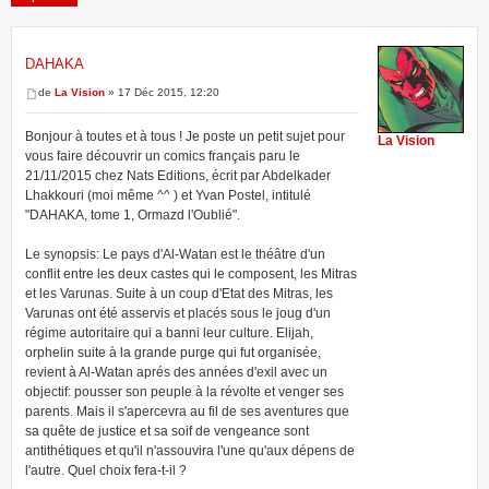
DAHAKA
1 message • Page
1
sur
1
de
La Vision
» 17 Déc 2015, 12:20
Bonjour à toutes et à tous ! Je poste un petit sujet pour
La Vision
vous faire découvrir un comics français paru le
21/11/2015 chez Nats Editions, écrit par Abdelkader
Lhakkouri (moi même ^^ ) et Yvan Postel, intitulé
"DAHAKA, tome 1, Ormazd l'Oublié".
Le synopsis: Le pays d'Al-Watan est le théâtre d'un
conflit entre les deux castes qui le composent, les Mitras
et les Varunas. Suite à un coup d'Etat des Mitras, les
Varunas ont été asservis et placés sous le joug d'un
régime autoritaire qui a banni leur culture. Elijah,
orphelin suite à la grande purge qui fut organisée,
revient à Al-Watan aprés des années d'exil avec un
objectif: pousser son peuple à la révolte et venger ses
parents. Mais il s'apercevra au fil de ses aventures que
sa quête de justice et sa soif de vengeance sont
antithétiques et qu'il n'assouvira l'une qu'aux dépens de
l'autre. Quel choix fera-t-il ?