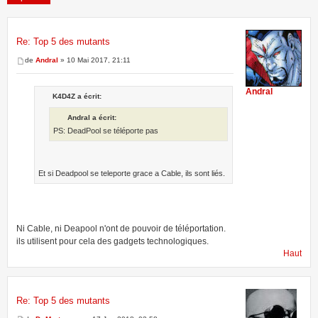
Re: Top 5 des mutants
22 messages •
Page
2
sur
2
•
1
2
de
Andral
» 10 Mai 2017, 21:11
Andral
K4D4Z a écrit:
Andral a écrit:
PS: DeadPool se téléporte pas
Et si Deadpool se teleporte grace a Cable, ils sont liés.
Ni Cable, ni Deapool n'ont de pouvoir de téléportation.
ils utilisent pour cela des gadgets technologiques.
Haut
Re: Top 5 des mutants