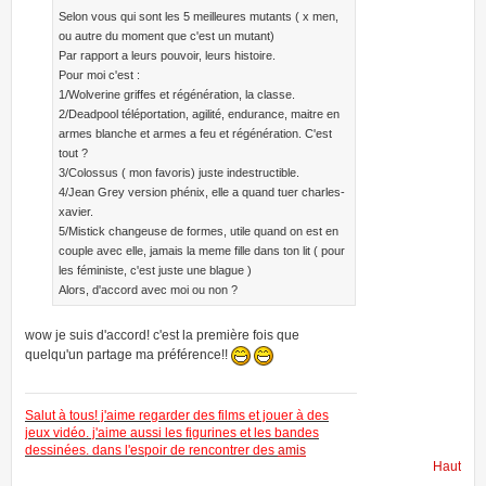
Selon vous qui sont les 5 meilleures mutants ( x men,
ou autre du moment que c'est un mutant)
Par rapport a leurs pouvoir, leurs histoire.
Pour moi c'est :
1/Wolverine griffes et régénération, la classe.
2/Deadpool téléportation, agilité, endurance, maitre en
armes blanche et armes a feu et régénération. C'est
tout ?
3/Colossus ( mon favoris) juste indestructible.
4/Jean Grey version phénix, elle a quand tuer charles-
xavier.
5/Mistick changeuse de formes, utile quand on est en
couple avec elle, jamais la meme fille dans ton lit ( pour
les féministe, c'est juste une blague )
Alors, d'accord avec moi ou non ?
wow je suis d'accord! c'est la première fois que
quelqu'un partage ma préférence!!
Salut à tous! j'aime regarder des films et jouer à des
jeux vidéo. j'aime aussi les figurines et les bandes
dessinées. dans l'espoir de rencontrer des
amis
Haut