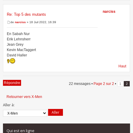
narciss
Re: Top 5 des mutants
de
narciss
» 18 Juil 2022, 16:39
En Sabah Nur
Erik Lehnsherr
Jean Grey
Kevin MacTaggert
David Haller
Haut
Répondre
22 messages •
Page
2
sur
2
•
1
2
Retourner vers X-Men
Aller à:
Qui est en ligne