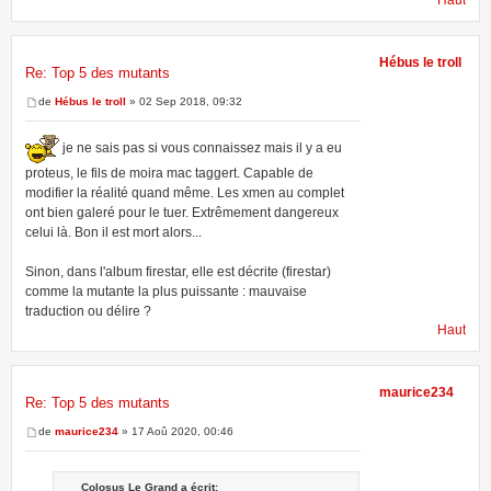
Haut
Hébus le troll
Re: Top 5 des mutants
de
Hébus le troll
» 02 Sep 2018, 09:32
je ne sais pas si vous connaissez mais il y a eu
proteus, le fils de moira mac taggert. Capable de
modifier la réalité quand même. Les xmen au complet
ont bien galeré pour le tuer. Extrêmement dangereux
celui là. Bon il est mort alors...
Sinon, dans l'album firestar, elle est décrite (firestar)
comme la mutante la plus puissante : mauvaise
traduction ou délire ?
Haut
maurice234
Re: Top 5 des mutants
de
maurice234
» 17 Aoû 2020, 00:46
Colosus Le Grand a écrit: