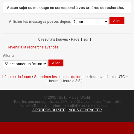
0 résultats trouvés • Page
1
sur
1
Aucun sujet ou message ne correspond à vos critères de recherche.
Afficher les messages postés depuis
0 résultats trouvés • Page
1
sur
1
Revenir à la recherche avancée
Aller à:
L’équipe du forum
•
Supprimer les cookies du forum
• Heures au format UTC +
1 heure [ Heure d’été ]
© 2005 - 2016 Marvel World
Tous les personnages traités © Marvel Characters, Inc. Tous droits
réservés.Toutes reproduction partielle ou totale est interdite.
A PROPOS DU SITE
-
NOUS CONTACTER