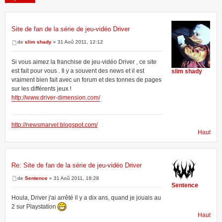
Site de fan de la série de jeu-vidéo Driver
5 messages • Page
1
sur
1
de
slim shady
» 31 Aoû 2011, 12:12
Si vous aimez la franchise de jeu-vidéo Driver , ce site
est fait pour vous . Il y a souvent des news et il est
slim shady
vraiment bien fait avec un forum et des tonnes de pages
sur les différents jeux !
http://www.driver-dimension.com/
http://newsmarvel.blogspot.com/
Haut
Re: Site de fan de la série de jeu-vidéo Driver
de
Sentence
» 31 Aoû 2011, 18:28
Sentence
Houla, Driver j'ai arrêté il y a dix ans, quand je jouais au
2 sur Playstation
Haut