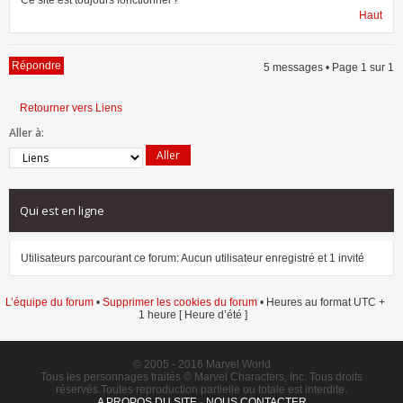
Haut
Répondre
5 messages • Page
1
sur
1
Retourner vers Liens
Aller à:
Qui est en ligne
Utilisateurs parcourant ce forum: Aucun utilisateur enregistré et 1 invité
L’équipe du forum
•
Supprimer les cookies du forum
• Heures au format UTC +
1 heure [ Heure d’été ]
© 2005 - 2016 Marvel World
Tous les personnages traités © Marvel Characters, Inc. Tous droits
réservés.Toutes reproduction partielle ou totale est interdite.
A PROPOS DU SITE
-
NOUS CONTACTER