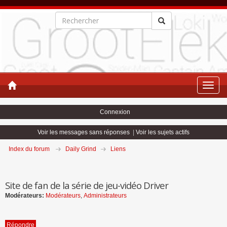
Toggle
naviga
Connexion
Voir les messages sans réponses
|
Voir les sujets actifs
Index du forum
Daily Grind
Liens
Site de fan de la série de jeu-vidéo Driver
Modérateurs:
Modérateurs
,
Administrateurs
Répondre