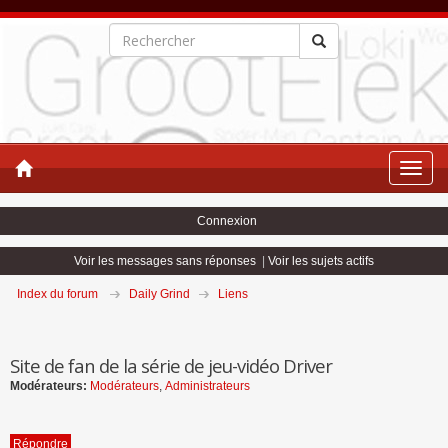
Toggle
naviga
Connexion
Voir les messages sans réponses
|
Voir les sujets actifs
Index du forum
Daily Grind
Liens
Site de fan de la série de jeu-vidéo Driver
Modérateurs:
Modérateurs
,
Administrateurs
Répondre