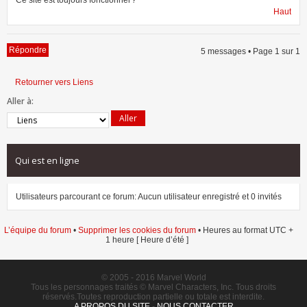
Haut
Répondre
5 messages • Page
1
sur
1
Retourner vers Liens
Aller à:
Qui est en ligne
Utilisateurs parcourant ce forum: Aucun utilisateur enregistré et 0 invités
L’équipe du forum
•
Supprimer les cookies du forum
• Heures au format UTC +
1 heure [ Heure d’été ]
© 2005 - 2016 Marvel World
Tous les personnages traités © Marvel Characters, Inc. Tous droits
réservés.Toutes reproduction partielle ou totale est interdite.
A PROPOS DU SITE
-
NOUS CONTACTER