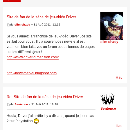
Site de fan de la série de jeu-vidéo Driver
5 messages • Page
1
sur
1
de
slim shady
» 31 Aoû 2011, 12:12
Si vous aimez la franchise de jeu-vidéo Driver , ce site
est fait pour vous . Il y a souvent des news et il est
slim shady
vraiment bien fait avec un forum et des tonnes de pages
sur les différents jeux !
http://www.driver-dimension.com/
http://newsmarvel.blogspot.com/
Haut
Re: Site de fan de la série de jeu-vidéo Driver
de
Sentence
» 31 Aoû 2011, 18:28
Sentence
Houla, Driver j'ai arrêté il y a dix ans, quand je jouais au
2 sur Playstation
Haut