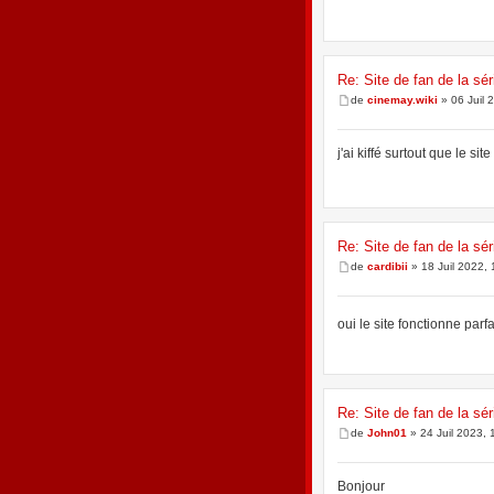
Re: Site de fan de la sér
de
cinemay.wiki
» 06 Juil 
j'ai kiffé surtout que le sit
Re: Site de fan de la sér
de
cardibii
» 18 Juil 2022, 
oui le site fonctionne par
Re: Site de fan de la sér
de
John01
» 24 Juil 2023, 
Bonjour