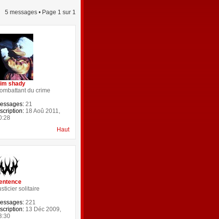
5 messages • Page
1
sur
1
lim shady
ombattant du crime
essages:
21
scription:
18 Aoû 2011,
0:28
Haut
entence
sticier solitaire
essages:
221
scription:
13 Déc 2009,
3:30