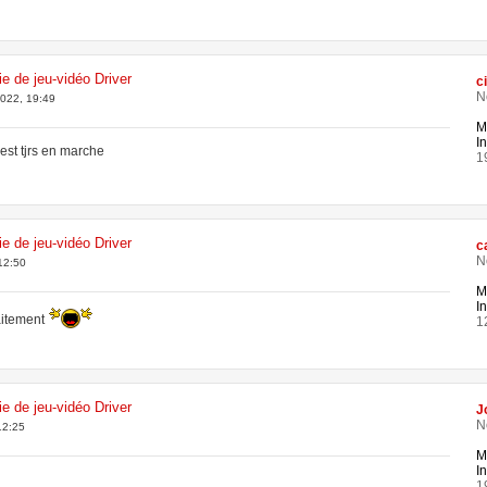
ie de jeu-vidéo Driver
c
N
2022, 19:49
M
In
e est tjrs en marche
1
ie de jeu-vidéo Driver
c
N
12:50
M
In
faitement
1
ie de jeu-vidéo Driver
J
N
12:25
M
In
1