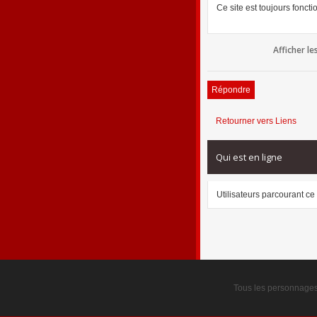
Ce site est toujours foncti
Afficher l
Répondre
Retourner vers Liens
Qui est en ligne
Utilisateurs parcourant ce 
Tous les personnages t