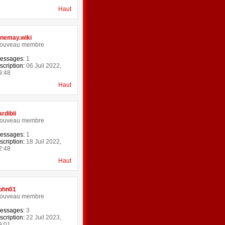
Haut
inemay.wiki
ouveau membre
essages:
1
scription:
06 Juil 2022,
9:48
Haut
ardibii
ouveau membre
essages:
1
scription:
18 Juil 2022,
2:48
Haut
ohn01
ouveau membre
essages:
3
scription:
22 Juil 2023,
9:01