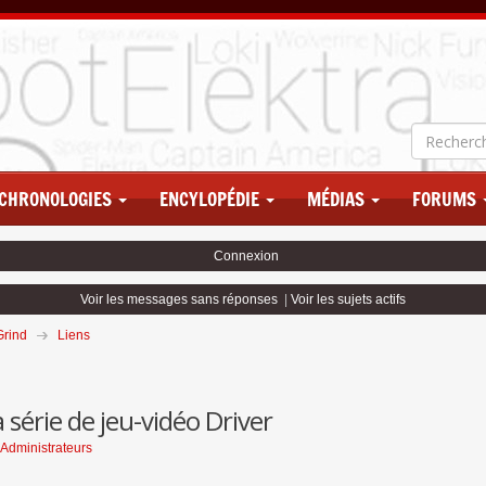
CHRONOLOGIES
ENCYLOPÉDIE
MÉDIAS
FORUMS
Connexion
Voir les messages sans réponses
|
Voir les sujets actifs
Grind
Liens
a série de jeu-vidéo Driver
Administrateurs