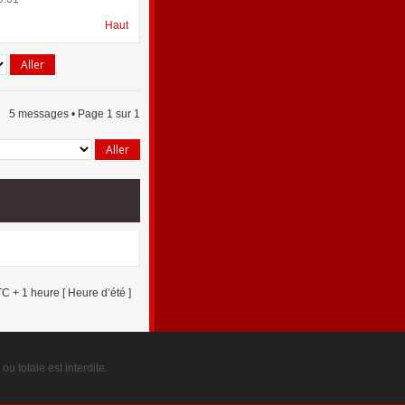
Haut
5 messages • Page
1
sur
1
C + 1 heure [ Heure d’été ]
u totale est interdite.