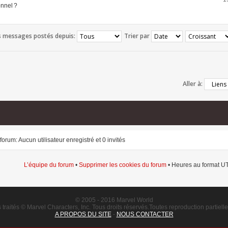
onnel ?
es messages postés depuis:
Trier par
Aller à:
forum: Aucun utilisateur enregistré et 0 invités
L’équipe du forum
•
Supprimer les cookies du forum
• Heures au format UT
© 2005 - 2016 Marvel World
raités © Marvel Characters, Inc. Tous droits réservés.Toutes reproduction partielle o
A PROPOS DU SITE
-
NOUS CONTACTER