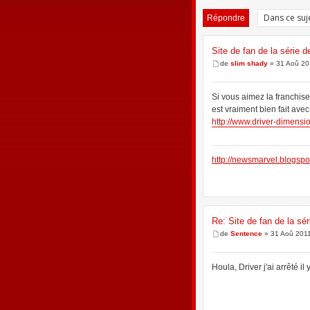
Répondre
Site de fan de la série d
de
slim shady
» 31 Aoû 20
Si vous aimez la franchise 
est vraiment bien fait avec
http://www.driver-dimensi
http://newsmarvel.blogspo
Re: Site de fan de la sér
de
Sentence
» 31 Aoû 2011
Houla, Driver j'ai arrêté i