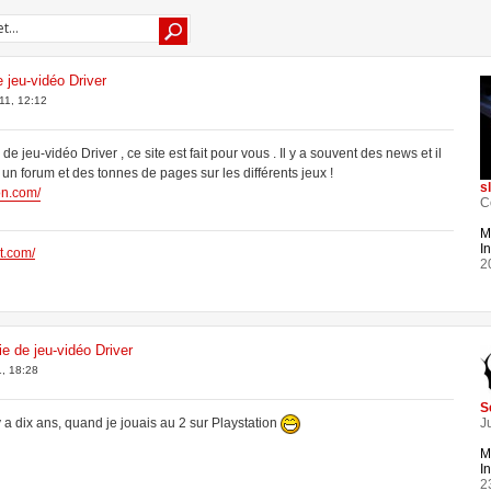
e jeu-vidéo Driver
11, 12:12
de jeu-vidéo Driver , ce site est fait pour vous . Il y a souvent des news et il
 un forum et des tonnes de pages sur les différents jeux !
s
on.com/
C
M
In
t.com/
2
ie de jeu-vidéo Driver
, 18:28
S
Ju
l y a dix ans, quand je jouais au 2 sur Playstation
M
In
2