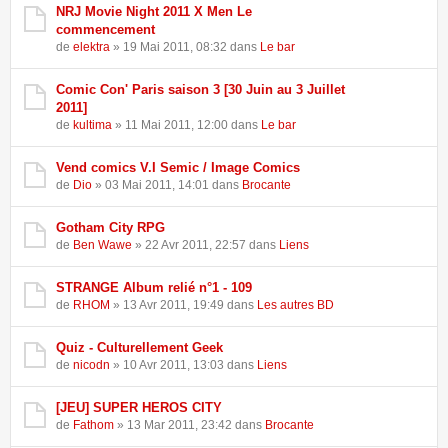
NRJ Movie Night 2011 X Men Le
commencement
de
elektra
» 19 Mai 2011, 08:32 dans
Le bar
Comic Con' Paris saison 3 [30 Juin au 3 Juillet
2011]
de
kultima
» 11 Mai 2011, 12:00 dans
Le bar
Vend comics V.I Semic / Image Comics
de
Dio
» 03 Mai 2011, 14:01 dans
Brocante
Gotham City RPG
de
Ben Wawe
» 22 Avr 2011, 22:57 dans
Liens
STRANGE Album relié n°1 - 109
de
RHOM
» 13 Avr 2011, 19:49 dans
Les autres BD
Quiz - Culturellement Geek
de
nicodn
» 10 Avr 2011, 13:03 dans
Liens
[JEU] SUPER HEROS CITY
de
Fathom
» 13 Mar 2011, 23:42 dans
Brocante