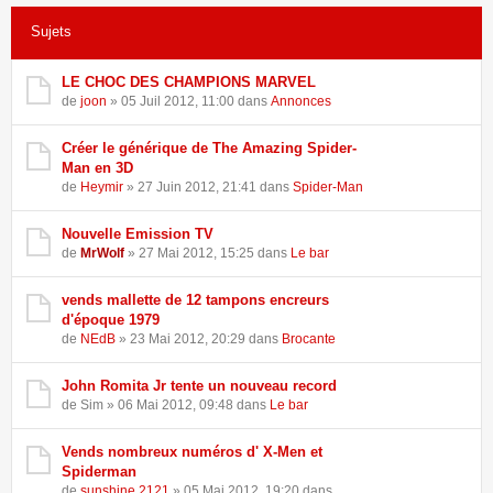
146 résultats trouvés •
Page
3
sur
3
•
1
2
3
Sujets
LE CHOC DES CHAMPIONS MARVEL
de
joon
» 05 Juil 2012, 11:00 dans
Annonces
Créer le générique de The Amazing Spider-
Man en 3D
de
Heymir
» 27 Juin 2012, 21:41 dans
Spider-Man
Nouvelle Emission TV
de
MrWolf
» 27 Mai 2012, 15:25 dans
Le bar
vends mallette de 12 tampons encreurs
d'époque 1979
de
NEdB
» 23 Mai 2012, 20:29 dans
Brocante
John Romita Jr tente un nouveau record
de Sim » 06 Mai 2012, 09:48 dans
Le bar
Vends nombreux numéros d' X-Men et
Spiderman
de
sunshine 2121
» 05 Mai 2012, 19:20 dans