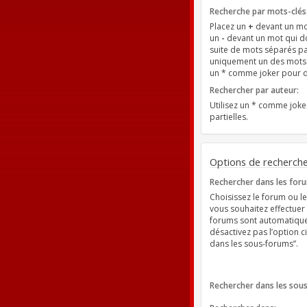
Recherche par mots-clés
Placez un
+
devant un mot
un
-
devant un mot qui do
suite de mots séparés p
uniquement un des mots d
un * comme joker pour de
Rechercher par auteur:
Utilisez un * comme jok
partielles.
Options de recherch
Rechercher dans les for
Choisissez le forum ou le
vous souhaitez effectuer
forums sont automatique
désactivez pas l’option 
dans les sous-forums”.
Rechercher dans les sou