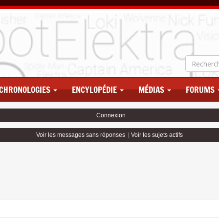
CHRONOLOGIES
ENCYLOPÉDIE
MÉDIAS
FORUMS
Connexion
Voir les messages sans réponses
|
Voir les sujets actifs