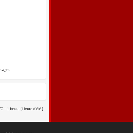
ssages
C + 1 heure [ Heure d’été ]