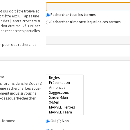
:
 qui doit être trouvé et
Rechercher tous les termes
it être exclu. Tapez une
ar des
|
entre crochets si
Rechercher n’importe lequel de ces termes
oit être trouvé. Utilisez
s recherches partielles.
er pour des recherches
e
ums:
s forums dans le(s)quel(s)
 une recherche. Les sous-
ment inclus si vous ne
ci-dessous “Rechercher
s-forums:
Oui
Non