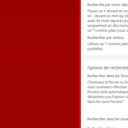
Recherche par mots-clés
Placez un
+
devant un mot
un
-
devant un mot qui do
suite de mots séparés p
uniquement un des mots d
un * comme joker pour de
Rechercher par auteur:
Utilisez un * comme jok
partielles.
Options de recherch
Rechercher dans les for
Choisissez le forum ou le
vous souhaitez effectuer
forums sont automatique
désactivez pas l’option 
dans les sous-forums”.
Rechercher dans les sou