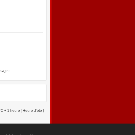
ssages
C + 1 heure [ Heure d’été ]