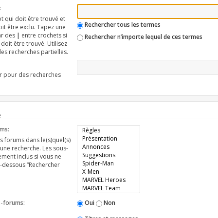
:
 qui doit être trouvé et
Rechercher tous les termes
it être exclu. Tapez une
ar des
|
entre crochets si
Rechercher n’importe lequel de ces termes
oit être trouvé. Utilisez
s recherches partielles.
er pour des recherches
e
ums:
s forums dans le(s)quel(s)
 une recherche. Les sous-
ment inclus si vous ne
ci-dessous “Rechercher
s-forums:
Oui
Non