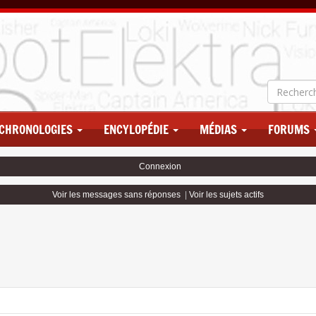
CHRONOLOGIES
ENCYLOPÉDIE
MÉDIAS
FORUMS
Connexion
Voir les messages sans réponses
|
Voir les sujets actifs