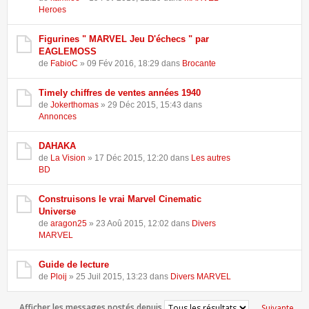
Heroes
Figurines " MARVEL Jeu D'échecs " par
EAGLEMOSS
de
FabioC
» 09 Fév 2016, 18:29 dans
Brocante
Timely chiffres de ventes années 1940
de
Jokerthomas
» 29 Déc 2015, 15:43 dans
Annonces
DAHAKA
de
La Vision
» 17 Déc 2015, 12:20 dans
Les autres
BD
Construisons le vrai Marvel Cinematic
Universe
de
aragon25
» 23 Aoû 2015, 12:02 dans
Divers
MARVEL
Guide de lecture
de
Ploij
» 25 Juil 2015, 13:23 dans
Divers MARVEL
Afficher les messages postés depuis
Suivante