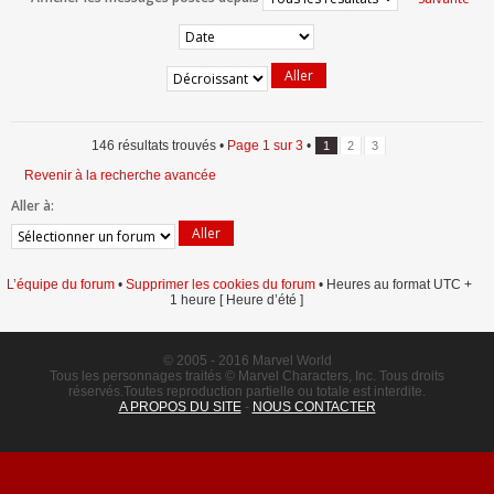
146 résultats trouvés •
Page
1
sur
3
•
1
2
3
Revenir à la recherche avancée
Aller à:
L’équipe du forum
•
Supprimer les cookies du forum
• Heures au format UTC +
1 heure [ Heure d’été ]
© 2005 - 2016 Marvel World
Tous les personnages traités © Marvel Characters, Inc. Tous droits
réservés.Toutes reproduction partielle ou totale est interdite.
A PROPOS DU SITE
-
NOUS CONTACTER