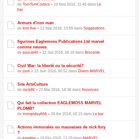
de
TomTomComics
» 10 Nov 2016, 11:40 dans
Le
bar
Armure d'iron man
de
Iron five
» 12 Sep 2016, 13:55 dans
Suggestions
figurines Eaglemoss Publications Ltd marvel
comme neuves.
de
pascal40
» 12 Juil 2016, 06:16 dans
Brocante
Civil War: la liberté ou la sécurité?
de
joon
» 15 Juin 2016, 00:52 dans
Divers MARVEL
Site ArtsCulture
de
mick88
» 22 Mai 2016, 18:36 dans
Annonces
Qui fait la collection EAGLEMOSS MARVEL
PLOMB?
de
ironspidey666
» 28 Avr 2016, 02:15 dans
Le bar
Actions immorales ou mauvaises de nick fury
?
de
kamilee
» 19 Fév 2016, 12:29 dans
MARVEL