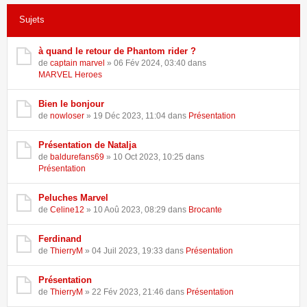
146 résultats trouvés •
Page
1
sur
3
•
1
2
3
Sujets
à quand le retour de Phantom rider ?
de
captain marvel
» 06 Fév 2024, 03:40 dans
MARVEL Heroes
Bien le bonjour
de
nowloser
» 19 Déc 2023, 11:04 dans
Présentation
Présentation de Natalja
de
baldurefans69
» 10 Oct 2023, 10:25 dans
Présentation
Peluches Marvel
de
Celine12
» 10 Aoû 2023, 08:29 dans
Brocante
Ferdinand
de
ThierryM
» 04 Juil 2023, 19:33 dans
Présentation
Présentation
de
ThierryM
» 22 Fév 2023, 21:46 dans
Présentation