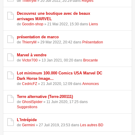
de
ThierryM
» 20 Juil 2022, 20:29 dans
Règles
Decouvrez une boutique avec de beaux
arrivages MARVEL
de
Goodin-shop
» 21 Mai 2022, 15:30 dans
Liens
présentation de marco
de
ThierryM
» 29 Mar 2022, 20:42 dans
Présentation
Marvel à vendre
de
Victor700
» 13 Jan 2021, 00:20 dans
Brocante
Lot minimum 100.000 Comics USA Marvel DC
Dark Horse Image...
de
CedricFZ
» 21 Juil 2020, 12:09 dans
Annonces
Terre alternative (Terre-200111)
de
GhostSpider
» 11 Juin 2020, 17:25 dans
Suggestions
L'Intrépide
de
Germini
» 27 Juil 2019, 23:53 dans
Les autres BD