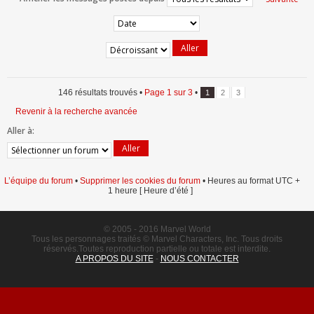
146 résultats trouvés •
Page
1
sur
3
•
1
2
3
Revenir à la recherche avancée
Aller à:
L’équipe du forum
•
Supprimer les cookies du forum
• Heures au format UTC +
1 heure [ Heure d’été ]
© 2005 - 2016 Marvel World
Tous les personnages traités © Marvel Characters, Inc. Tous droits
réservés.Toutes reproduction partielle ou totale est interdite.
A PROPOS DU SITE
-
NOUS CONTACTER