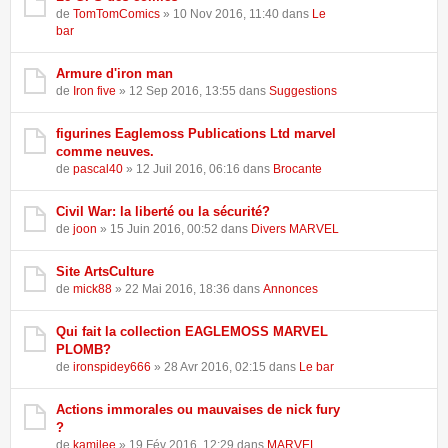
de
TomTomComics
» 10 Nov 2016, 11:40 dans
Le
bar
Armure d'iron man
de
Iron five
» 12 Sep 2016, 13:55 dans
Suggestions
figurines Eaglemoss Publications Ltd marvel
comme neuves.
de
pascal40
» 12 Juil 2016, 06:16 dans
Brocante
Civil War: la liberté ou la sécurité?
de
joon
» 15 Juin 2016, 00:52 dans
Divers MARVEL
Site ArtsCulture
de
mick88
» 22 Mai 2016, 18:36 dans
Annonces
Qui fait la collection EAGLEMOSS MARVEL
PLOMB?
de
ironspidey666
» 28 Avr 2016, 02:15 dans
Le bar
Actions immorales ou mauvaises de nick fury
?
de
kamilee
» 19 Fév 2016, 12:29 dans
MARVEL