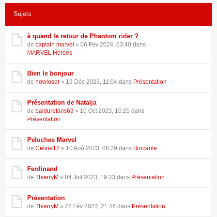
146 résultats trouvés •
Page
1
sur
3
•
1
2
3
Sujets
à quand le retour de Phantom rider ?
de
captain marvel
» 06 Fév 2024, 03:40 dans
MARVEL Heroes
Bien le bonjour
de
nowloser
» 19 Déc 2023, 11:04 dans
Présentation
Présentation de Natalja
de
baldurefans69
» 10 Oct 2023, 10:25 dans
Présentation
Peluches Marvel
de
Celine12
» 10 Aoû 2023, 08:29 dans
Brocante
Ferdinand
de
ThierryM
» 04 Juil 2023, 19:33 dans
Présentation
Présentation
de
ThierryM
» 22 Fév 2023, 21:46 dans
Présentation