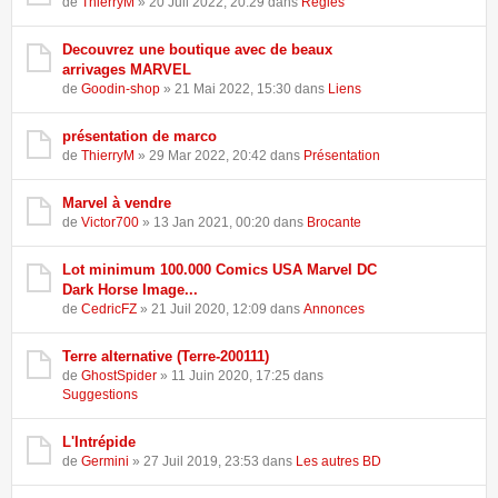
de
ThierryM
» 20 Juil 2022, 20:29 dans
Règles
Decouvrez une boutique avec de beaux
arrivages MARVEL
de
Goodin-shop
» 21 Mai 2022, 15:30 dans
Liens
présentation de marco
de
ThierryM
» 29 Mar 2022, 20:42 dans
Présentation
Marvel à vendre
de
Victor700
» 13 Jan 2021, 00:20 dans
Brocante
Lot minimum 100.000 Comics USA Marvel DC
Dark Horse Image...
de
CedricFZ
» 21 Juil 2020, 12:09 dans
Annonces
Terre alternative (Terre-200111)
de
GhostSpider
» 11 Juin 2020, 17:25 dans
Suggestions
L'Intrépide
de
Germini
» 27 Juil 2019, 23:53 dans
Les autres BD