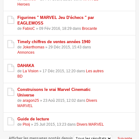
Heroes
Figurines " MARVEL Jeu D'échecs " par
EAGLEMOSS
de
FabioC
» 09 Fév 2016, 18:29 dans
Brocante
Timely chiffres de ventes années 1940
de
Jokerthomas
» 29 Déc 2015, 15:43 dans
Annonces
DAHAKA
de
La Vision
» 17 Déc 2015, 12:20 dans
Les autres
BD
Construisons le vrai Marvel Cinematic
Universe
de
aragon25
» 23 Aoû 2015, 12:02 dans
Divers
MARVEL
Guide de lecture
de
Ploij
» 25 Juil 2015, 13:23 dans
Divers MARVEL
Afficher les messages postés depuis
Suivante