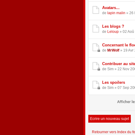
Avatars...
de
lapin malin
» 26 
Les blogs ?
de
Leloup
» 02 Aoû 
Concernant le fl
de
MrWolf
» 19 Avr 
Contribuer au sit
de Sim » 22 Nov 20
Les spoilers
de Sim » 07 Sep 20
Afficher l
Ecrire un nouveau sujet
Retourner vers Index du f