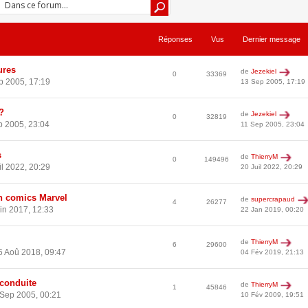
Réponses
Vus
Dernier message
ures
de
Jezekiel
0
33369
p 2005, 17:19
13 Sep 2005, 17:19
?
de
Jezekiel
0
32819
p 2005, 23:04
11 Sep 2005, 23:04
s
de
ThierryM
0
149496
il 2022, 20:29
20 Juil 2022, 20:29
on comics Marvel
de
supercrapaud
4
26277
in 2017, 12:33
22 Jan 2019, 00:20
de
ThierryM
6
29600
6 Aoû 2018, 09:47
04 Fév 2019, 21:13
conduite
de
ThierryM
1
45846
Sep 2005, 00:21
10 Fév 2009, 19:51