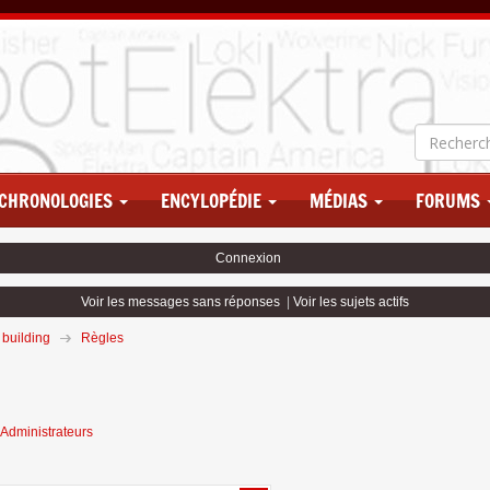
CHRONOLOGIES
ENCYLOPÉDIE
MÉDIAS
FORUMS
Connexion
Voir les messages sans réponses
|
Voir les sujets actifs
 building
Règles
Administrateurs