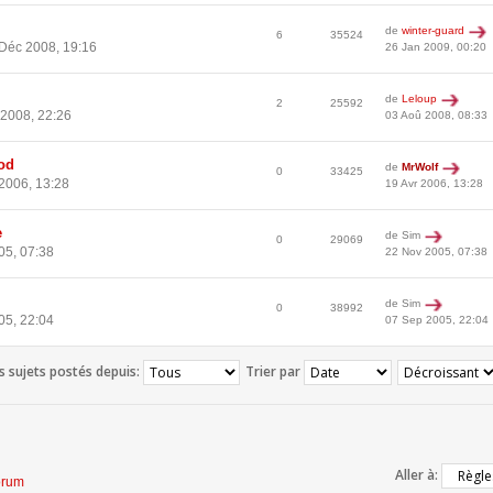
de
winter-guard
6
35524
Déc 2008, 19:16
26 Jan 2009, 00:20
de
Leloup
2
25592
2008, 22:26
03 Aoû 2008, 08:33
ood
de
MrWolf
0
33425
2006, 13:28
19 Avr 2006, 13:28
e
de Sim
0
29069
05, 07:38
22 Nov 2005, 07:38
de Sim
0
38992
05, 22:04
07 Sep 2005, 22:04
es sujets postés depuis:
Trier par
Aller à:
orum