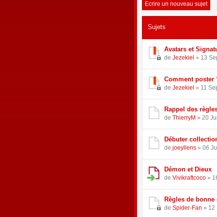
Ecrire un nouveau sujet
Sujets
Avatars et Signat
de
Jezekiel
» 13 Se
Comment poster 
de
Jezekiel
» 11 Se
Rappel des règle
de
ThierryM
» 20 Ju
Débuter collecti
de
joeyllens
» 06 Ju
Démon et Dieux
de
Vivikraftcoco
» 1
Règles de bonne 
de
Spider-Fan
» 12 