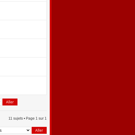
11 sujets • Page
1
sur
1