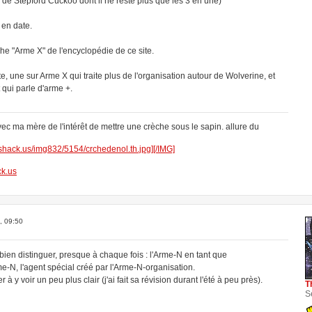
r de Stepford Cuckoo dont il ne reste plus que les 3 en une)
 en date.
iche "Arme X" de l'encyclopédie de ce site.
te, une sur Arme X qui traite plus de l'organisation autour de Wolverine, et
 qui parle d'arme +.
ec ma mère de l'intérêt de mettre une crèche sous le sapin. allure du
shack.us/img832/5154/crchedenol.th.jpg][/IMG]
k.us
, 09:50
 bien distinguer, presque à chaque fois : l'Arme-N en tant que
rme-N, l'agent spécial créé par l'Arme-N-organisation.
r à y voir un peu plus clair (j'ai fait sa révision durant l'été à peu près).
T
S