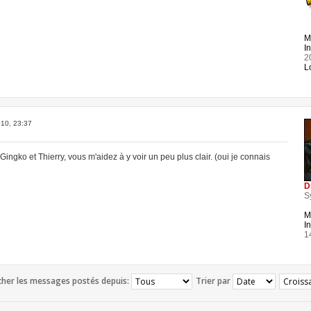
M
In
2
L
10, 23:37
ingko et Thierry, vous m'aidez à y voir un peu plus clair. (oui je connais
D
S
M
In
1
cher les messages postés depuis:
Trier par