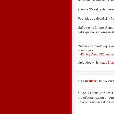
Arme XIV ce sont le millie
et Arme XV est la dernière
Pour plus de détail cf la f
Gaffe y'en a 3 (une Ultima
celle qui nous intéresse et
Discussion théologique av
compromis :
[IMG=http://img832.image
Uploaded with
ImageShac
de
ThierryM
» 15 Nov 2010
oui pour l'Arme ??? il faut
projet/organisation et l'A
Et la fiche Arme-X doit aide