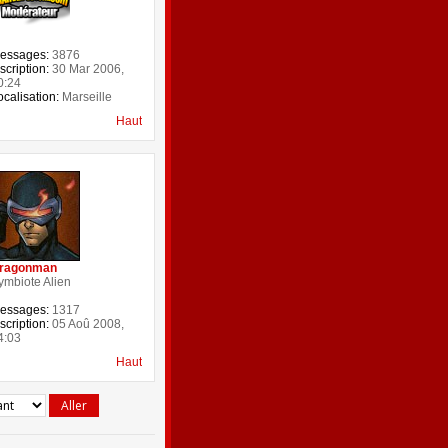
essages:
3876
scription:
30 Mar 2006,
0:24
ocalisation:
Marseille
Haut
ragonman
ymbiote Alien
essages:
1317
scription:
05 Aoû 2008,
4:03
Haut