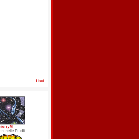
Haut
hierryM
entinelle Erudit