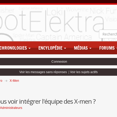
CHRONOLOGIES
ENCYLOPÉDIE
MÉDIAS
FORUMS
Connexion
Voir les messages sans réponses
|
Voir les sujets actifs
ro
X-Men
us voir intégrer l'équipe des X-men ?
Administrateurs