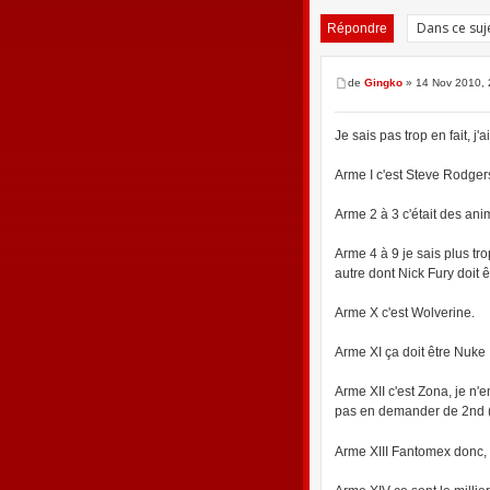
Répondre
de
Gingko
» 14 Nov 2010, 
Je sais pas trop en fait, j
Arme I c'est Steve Rodger
Arme 2 à 3 c'était des ani
Arme 4 à 9 je sais plus tr
autre dont Nick Fury doit ê
Arme X c'est Wolverine.
Arme XI ça doit être Nuke
Arme XII c'est Zona, je n'
pas en demander de 2nd (m
Arme XIII Fantomex donc,