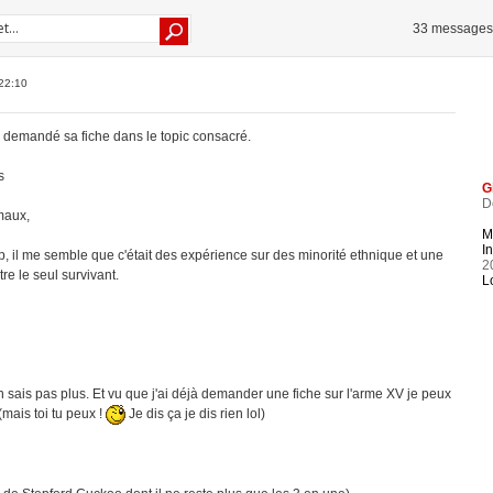
33 messages
22:10
'ai demandé sa fiche dans le topic consacré.
s
G
D
maux,
M
In
op, il me semble que c'était des expérience sur des minorité ethnique et une
2
tre le seul survivant.
L
en sais pas plus. Et vu que j'ai déjà demander une fiche sur l'arme XV je peux
ais toi tu peux !
Je dis ça je dis rien lol)