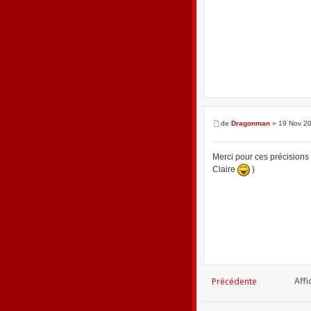
de
Dragonman
» 19 Nov 20
Merci pour ces précisions G
Claire
)
Affi
Précédente