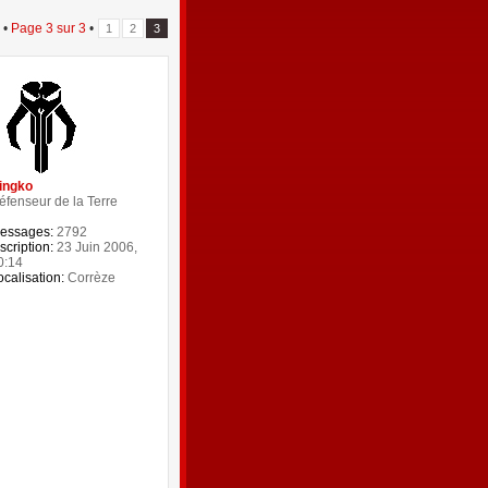
 •
Page
3
sur
3
•
1
2
3
ingko
éfenseur de la Terre
essages:
2792
scription:
23 Juin 2006,
0:14
ocalisation:
Corrèze