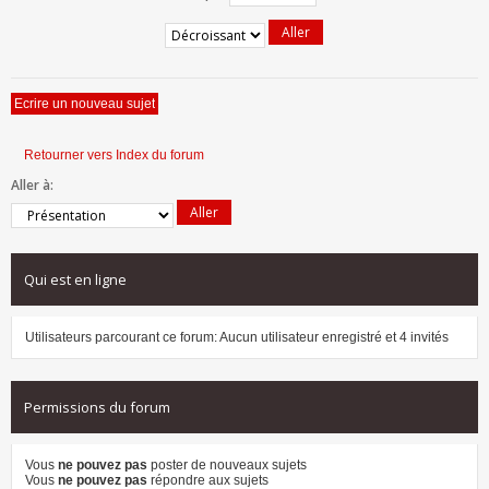
Ecrire un nouveau sujet
679 sujets •
Page
1
sur
14
•
...
1
2
3
4
5
14
Retourner vers Index du forum
Aller à:
Qui est en ligne
Utilisateurs parcourant ce forum: Aucun utilisateur enregistré et 4 invités
Permissions du forum
Vous
ne pouvez pas
poster de nouveaux sujets
Vous
ne pouvez pas
répondre aux sujets