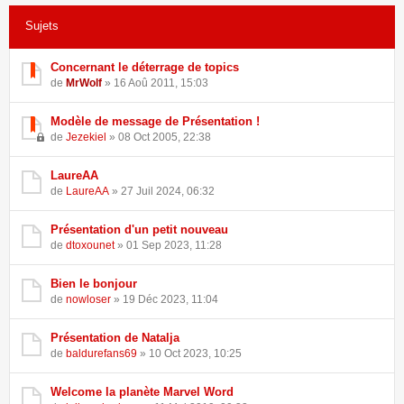
Sujets
679 sujets •
Page
1
sur
14
•
...
1
2
3
4
5
14
Concernant le déterrage de topics
de
MrWolf
» 16 Aoû 2011, 15:03
Modèle de message de Présentation !
de
Jezekiel
» 08 Oct 2005, 22:38
LaureAA
de
LaureAA
» 27 Juil 2024, 06:32
Présentation d'un petit nouveau
de
dtoxounet
» 01 Sep 2023, 11:28
Bien le bonjour
de
nowloser
» 19 Déc 2023, 11:04
Présentation de Natalja
de
baldurefans69
» 10 Oct 2023, 10:25
Welcome la planète Marvel Word