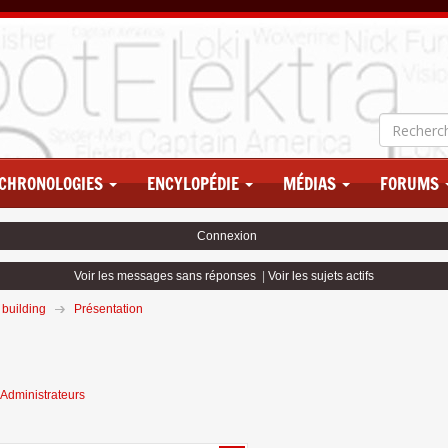
CHRONOLOGIES
ENCYLOPÉDIE
MÉDIAS
FORUMS
Connexion
Voir les messages sans réponses
|
Voir les sujets actifs
 building
Présentation
Administrateurs