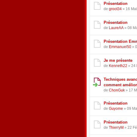
Présentation
de
groot34
» 16 Mai
Présentation
de
LaureAA
» 08 Ma
Présentation Em
de
Emmanuel50
» 0
Je me présente
de
Kenneth22
» 24 
Techniques avanc
comment amélior
de
ChonGuk
» 17 M
Présentation
de
Guyome
» 09 Ma
Présentation
de
ThierryM
» 22 Fé