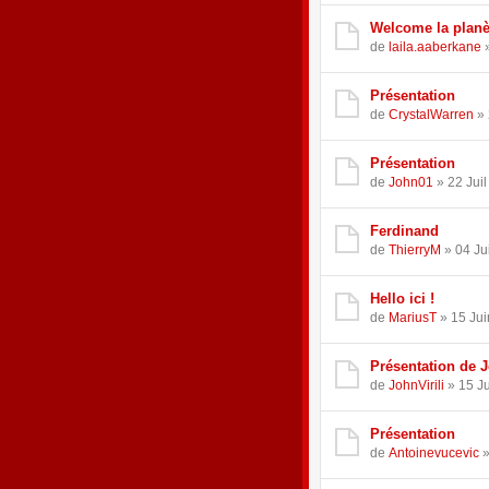
Welcome la planè
de
laila.aaberkane
»
Présentation
de
CrystalWarren
» 
Présentation
de
John01
» 22 Juil
Ferdinand
de
ThierryM
» 04 Ju
Hello ici !
de
MariusT
» 15 Jui
Présentation de 
de
JohnVirili
» 15 Ju
Présentation
de
Antoinevucevic
»