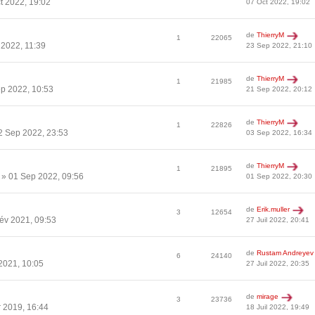
t 2022, 19:02
07 Oct 2022, 19:02
de
ThierryM
1
22065
2022, 11:39
23 Sep 2022, 21:10
de
ThierryM
1
21985
p 2022, 10:53
21 Sep 2022, 20:12
de
ThierryM
1
22826
2 Sep 2022, 23:53
03 Sep 2022, 16:34
de
ThierryM
1
21895
» 01 Sep 2022, 09:56
01 Sep 2022, 20:30
de
Erik.muller
3
12654
év 2021, 09:53
27 Juil 2022, 20:41
de
Rustam Andreyev
6
24140
2021, 10:05
27 Juil 2022, 20:35
de
mirage
3
23736
 2019, 16:44
18 Juil 2022, 19:49