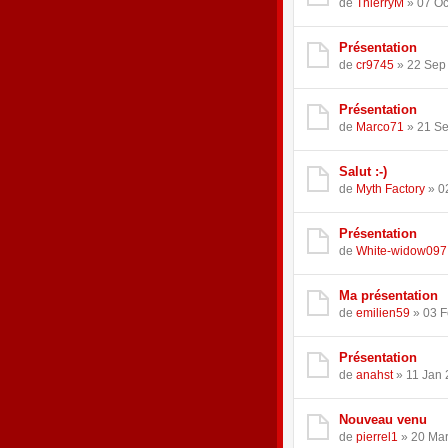
de
ThierryM
» 07 Oc
Présentation
de
cr9745
» 22 Sep 
Présentation
de
Marco71
» 21 Se
Salut :-)
de
Myth Factory
» 0
Présentation
de
White-widow097
Ma présentation
de
emilien59
» 03 F
Présentation
de
anahst
» 11 Jan 
Nouveau venu
de
pierrel1
» 20 Mar