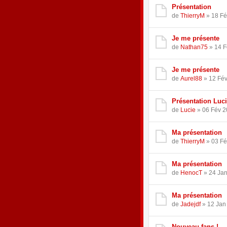
Présentation
de
ThierryM
» 18 Fé
Je me présente
de
Nathan75
» 14 F
Je me présente
de
Aurel88
» 12 Fév
Présentation Luc
de
Lucie
» 06 Fév 2
Ma présentation
de
ThierryM
» 03 Fé
Ma présentation
de
HenocT
» 24 Jan
Ma présentation
de
Jadejdf
» 12 Jan
Nouveau fans !