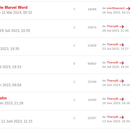
te Marvel Word
de
overflowused
7
18268
 11 Mai 2019, 00:32
18 Sep 2023, 04:13
de
ThierryM
1
22874
29 Juil 2023, 10:35
29 Juil 2023, 21:30
de
ThierryM
1
21828
 2023, 19:35
23 Juil 2023, 15:27
de
ThierryM
0
85802
il 2023, 19:33
04 Juil 2023, 19:33
de
ThierryM
1
22246
n 2023, 09:04
16 Juin 2023, 19:19
John
de
ThierryM
1
10350
in 2023, 21:28
16 Juin 2023, 19:18
de
ThierryM
1
22207
 12 Juin 2023, 11:15
13 Juin 2023, 19:34