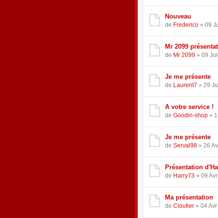
Nouveau
de
Frederico
» 09 Ju
Mr 2099 présenta
de
Mr 2099
» 09 Jui
Je me présente
de
Laurent7
» 29 Ju
A votre service !
de
Goodin-shop
» 1
Je me présente
de
Serval98
» 26 Av
Présentation d'Ha
de
Harry73
» 09 Avr
Ma présentation
de
Cloutier
» 04 Avr