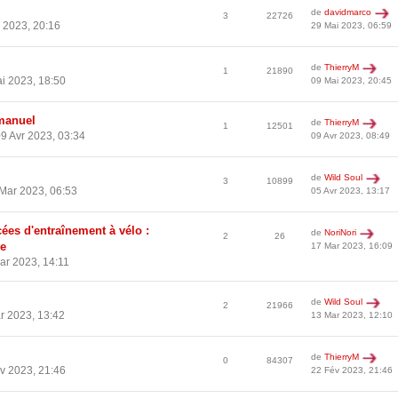
de
davidmarco
3
22726
 2023, 20:16
29 Mai 2023, 06:59
de
ThierryM
1
21890
i 2023, 18:50
09 Mai 2023, 20:45
manuel
de
ThierryM
1
12501
9 Avr 2023, 03:34
09 Avr 2023, 08:49
de
Wild Soul
3
10899
Mar 2023, 06:53
05 Avr 2023, 13:17
ées d'entraînement à vélo :
de
NoriNori
2
26
e
17 Mar 2023, 16:09
ar 2023, 14:11
de
Wild Soul
2
21966
r 2023, 13:42
13 Mar 2023, 12:10
de
ThierryM
0
84307
v 2023, 21:46
22 Fév 2023, 21:46