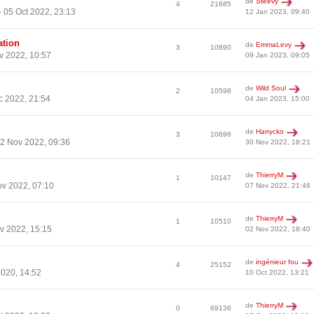
de
Steevy
4
21685
 05 Oct 2022, 23:13
12 Jan 2023, 09:40
ation
de
EmmaLevy
3
10890
v 2022, 10:57
09 Jan 2023, 09:05
de
Wild Soul
2
10598
 2022, 21:54
04 Jan 2023, 15:00
de
Harrycko
3
10696
2 Nov 2022, 09:36
30 Nov 2022, 18:21
de
ThierryM
1
10147
v 2022, 07:10
07 Nov 2022, 21:46
de
ThierryM
1
10510
v 2022, 15:15
02 Nov 2022, 18:40
de
ingénieur fou
4
25152
020, 14:52
10 Oct 2022, 13:21
de
ThierryM
0
69136