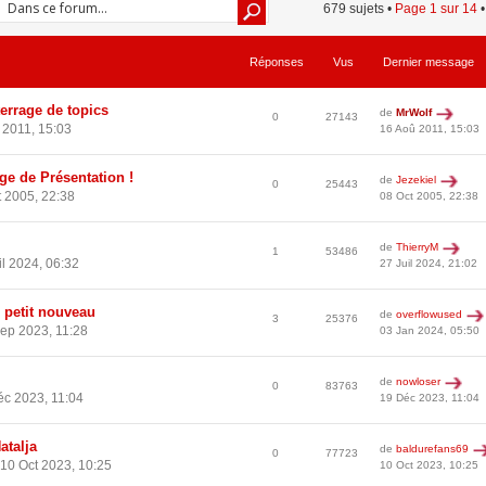
679 sujets •
Page
1
sur
14
Réponses
Vus
Dernier message
errage de topics
de
MrWolf
0
27143
 2011, 15:03
16 Aoû 2011, 15:03
e de Présentation !
de
Jezekiel
0
25443
 2005, 22:38
08 Oct 2005, 22:38
de
ThierryM
1
53486
il 2024, 06:32
27 Juil 2024, 21:02
 petit nouveau
de
overflowused
3
25376
ep 2023, 11:28
03 Jan 2024, 05:50
de
nowloser
0
83763
c 2023, 11:04
19 Déc 2023, 11:04
atalja
de
baldurefans69
0
77723
10 Oct 2023, 10:25
10 Oct 2023, 10:25