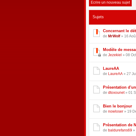
Ecrire un nouveau sujet
Sujets
Concernant le dét
de
MrWolf
» 16 Aoû
Modèle de messag
de
Jezekiel
» 08 Oct
LaureAA
de
LaureAA
» 27 Ju
Présentation d'un
de
dtoxounet
» 01 S
Bien le bonjour
de
nowloser
» 19 Dé
Présentation de N
de
baldurefans69
» 