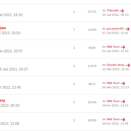
de
ThierryM
1
22131
il 2022, 16:10
10 Juil 2022, 09:13
tion
de
gocaution95
7
11455
l 2015, 10:53
07 Juil 2022, 11:52
de
Wild Soul
2
9629
in 2022, 20:57
01 Juil 2022, 12:52
de
Goodin-shop
4
11679
5 Juil 2021, 20:37
21 Mai 2022, 15:32
de
Wild Soul
2
9872
r 2022, 22:45
04 Mai 2022, 12:13
rry
de
Wild Soul
2
10184
 2022, 00:25
19 Avr 2022, 14:23
de
Wild Soul
2
10356
 2022, 12:09
08 Avr 2022, 12:58