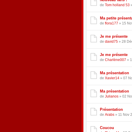
de
Tom holland 53
»
Ma petite présent
de
flora177
» 15 No
Je me présente
de
david75
» 28 Déc
Je me présente
de
Charlène007
» 1
Ma présentation
de
Xavier14
» 07 No
Ma présentation
de
Julianos
» 02 No
Présentation
de
Arabs
» 11 Nov 2
Coucou