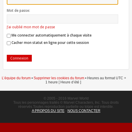
Mot de passe:
J’ai oublié mon mot de passe
Me connecter automatiquement à chaque visite
Cacher mon statut en ligne pour cette session
L’équipe du forum
•
Supprimer les cookies du forum
• Heures au format UTC +
1 heure [ Heure d’été ]
© 2005 - 2016 Marvel World
Tous les personnages traités © Marvel Characters, Inc. Tous droits
réservés.Toutes reproduction partielle ou totale est interdite.
A PROPOS DU SITE
-
NOUS CONTACTER