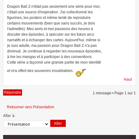
Dragon Ball Z n'était pas seulement une série pour moi,
c'était une source d'inspiration. J'ai collectionné les
figurines, les posters et même tenté de reproduire
certains mouvements (bien que sans succès, je dois
l'admettre). Mes amis et moi passions des heures à
discuter des épisodes, à spéculer sur les futurs arcs
narratifs et à échanger des cartes. Aujourd'hui, même si
je suis adulte, ma passion pour Dragon Ball Z n'a pas
diminué. Je continue à regarder les nouveaux épisodes,
à lire les mangas et à participer à des conventions.
Cette série a façonné une grande partie de mon identité
et m'a offert des souvenirs inoubliables.
Haut
Répondre
1 message • Page
1
sur
1
Retourner vers Présentation
Aller à: