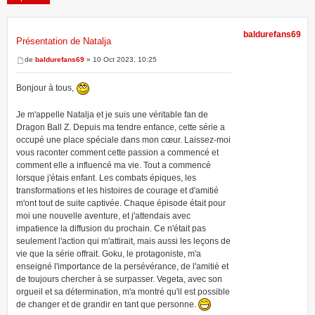
baldurefans69
Présentation de Natalja
1 message • Page
1
sur
1
de
baldurefans69
» 10 Oct 2023, 10:25
Bonjour à tous,
Je m'appelle Natalja et je suis une véritable fan de
Dragon Ball Z. Depuis ma tendre enfance, cette série a
occupé une place spéciale dans mon cœur. Laissez-moi
vous raconter comment cette passion a commencé et
comment elle a influencé ma vie. Tout a commencé
lorsque j'étais enfant. Les combats épiques, les
transformations et les histoires de courage et d'amitié
m'ont tout de suite captivée. Chaque épisode était pour
moi une nouvelle aventure, et j'attendais avec
impatience la diffusion du prochain. Ce n'était pas
seulement l'action qui m'attirait, mais aussi les leçons de
vie que la série offrait. Goku, le protagoniste, m'a
enseigné l'importance de la persévérance, de l'amitié et
de toujours chercher à se surpasser. Vegeta, avec son
orgueil et sa détermination, m'a montré qu'il est possible
de changer et de grandir en tant que personne.