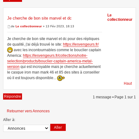
Le
Je cherche de bon site marvel et dc
collectionneur
1 message • Page
1
sur
1
de
Le collectionneur
» 13 Fév 2023, 18:13
Je cherche de bon site marvel et dc pour des répliques
de qualité, j'ai déjà trouvé le site:
https://lesvengeurs.fr/
avec les incontournables comme le bouclier captain
America:
https://lesvengeurs.fr/collections/notre-
selection/products/bouclier-captain-america-metal-
version
qui est incroyable mais je cherche actuellement
le casque iron man mark 46 et 85 des sites à conseiller
où il est toujours disponible...
Haut
Répondre
1 message • Page
1
sur
1
Retourner vers Annonces
Aller à: