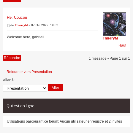
Re: Coucou
1 message • Page
1
sur
1
de
ThierryM
» 07 Oct 2022, 19:02
Welcome here, gabriell
ThierryM
Haut
Répondre
1 message • Page
1
sur
1
Retourner vers Présentation
Aller à:
Qui est en ligne
Utilisateurs parcourant ce forum: Aucun utilisateur enregistré et 2 invités