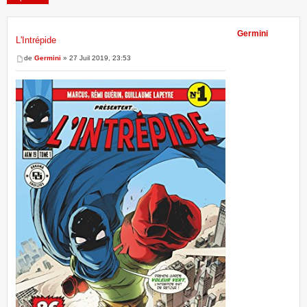
Germini
L'Intrépide
1 message • Page
1
sur
1
de
Germini
» 27 Juil 2019, 23:53