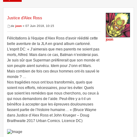
Justice d'Alex Ross
1 message • Page
1
sur
1
de
joon
» 07 Juin 2018, 10:15
Félicitations à l'équipe d'Alex Ross d'avoir réédité cette
joon
belle aventure de la JLA en grand album cartonné.
L'esprit DC: « J’aimerais que mes parents ne soient pas
morts, Alfred. Mais dans ce cas, Batman n’existerai pas.
Je suis sûr que Superman préfèrerait que son monde et
son peuple aient survécu. Idem pour J’onn et Mars.
Mais combien de fois ces deux hommes ont-ils sauvé le
monde ? …
Nos tragédies nous ont tous transformés, quels que
soient nos efforts, nécessaires, pour les éviter. Quels
que soient les remèdes que nous cherchons, ou ceux à
qui nous demandons de l’aide. Peut-être y a-t-il un
bénéfice à accepter que les épreuves douloureuses
fassent partie de l’histoire humaine… » (Bruce Wayne
dans Justice d’Alex Ross et John Krueger – Doug
Braithwaite 2017 Urban Comics. Licence DC)