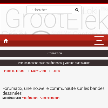
Toggle
naviga
Connexion
Voir les messages sans réponses
|
Voir les sujets actifs
Index du forum
Daily Grind
Liens
Forumatix, une nouvelle communauté sur les bandes
dessinées
Modérateurs:
Modérateurs
,
Administrateurs