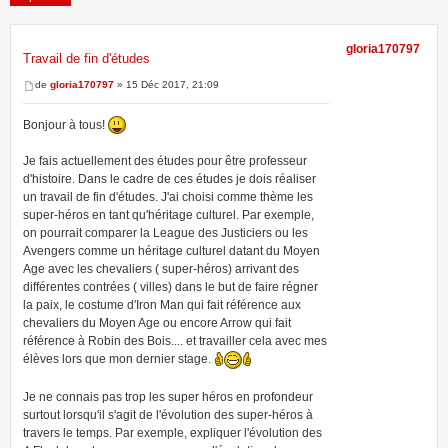
gloria170797
Travail de fin d'études
1 message • Page
1
sur
1
de
gloria170797
» 15 Déc 2017, 21:09
Bonjour à tous!
Je fais actuellement des études pour être professeur
d'histoire. Dans le cadre de ces études je dois réaliser
un travail de fin d'études. J'ai choisi comme thème les
super-héros en tant qu'héritage culturel. Par exemple,
on pourrait comparer la League des Justiciers ou les
Avengers comme un héritage culturel datant du Moyen
Age avec les chevaliers ( super-héros) arrivant des
différentes contrées ( villes) dans le but de faire régner
la paix, le costume d'Iron Man qui fait référence aux
chevaliers du Moyen Age ou encore Arrow qui fait
référence à Robin des Bois.... et travailler cela avec mes
élèves lors que mon dernier stage.
Je ne connais pas trop les super héros en profondeur
surtout lorsqu'il s'agit de l'évolution des super-héros à
travers le temps. Par exemple, expliquer l'évolution des