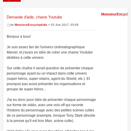
MonsieurEncyclo
Demande d'aide, chaine Youtube
1 message • Page
1
sur
1
de
MonsieurEncyclopédie
» 03 Juin 2017, 03:09
Bonjour à tous!
Je suis assez fan de l'univers cinématographique
Marvel, et j'avais en idée de créer une chaine Youtube
dédiées à cette univers.
Sur cette chaîne il serait question de présenter chaque
personnage ayant eu un impact dans cette univers
(super-héros, super-vilains, agent du Shield, etc.). Et
pourquoi pas aussi présenter les organisations et
groupe de super-héros...
J'ai eu donc pour idée de présenter chaque personnage
sur forme de vidéo, avec une voix off qui raconte
l'histoire du personnage avec des petites scènes cultes
de ce personnage (exemple, lorsque Tony Stark dévoile
à la presse qu'il est Iron Man, scène culte).