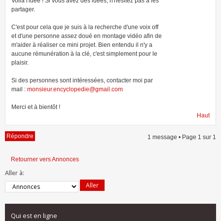
Voilà l'idée ! Si vous avez des idées, n'hésitez pas à les
partager.
C'est pour cela que je suis à la recherche d'une voix off
et d'une personne assez doué en montage vidéo afin de
m'aider à réaliser ce mini projet. Bien entendu il n'y a
aucune rémunération à la clé, c'est simplement pour le
plaisir.
Si des personnes sont intéressées, contacter moi par
mail :
monsieur.encyclopedie@gmail.com
Merci et à bientôt !
Haut
Répondre
1 message • Page
1
sur
1
Retourner vers Annonces
Aller à:
Qui est en ligne