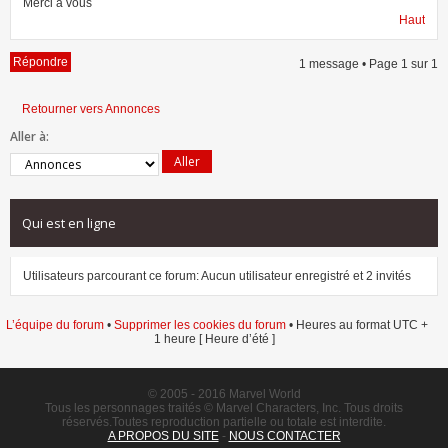
Merci a vous
Haut
Répondre
1 message • Page
1
sur
1
Retourner vers Annonces
Aller à:
Qui est en ligne
Utilisateurs parcourant ce forum: Aucun utilisateur enregistré et 2 invités
L’équipe du forum
•
Supprimer les cookies du forum
• Heures au format UTC +
1 heure [ Heure d’été ]
© 2005 - 2016 Marvel World
Tous les personnages traités © Marvel Characters, Inc. Tous droits
réservés.Toutes reproduction partielle ou totale est interdite.
A PROPOS DU SITE
-
NOUS CONTACTER