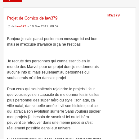
law379
Projet de Comics de law379
1 message • Page
1
sur
1
de
law379
» 10 Mar 2017, 00:59
Bonjour je sais pas si poster mon message ici est bon
mais je m'excuse d'avance si ça ne l'est pas
Je recrute des personnes qui connaissent bien le
monde des Marvel pour un projet dont je ne donnerais
aucune info ici mais seulement au personnes qui
souhaiterais m'aider dans ce projet.
Pour ceux qui souhaiterais rejoindre le projets il faut
que vous soyez en capacité de me donner les infos les
plus personnel des super héro du style : son age, ça
ville natal, dans quelle année il vit son histoire, tout ce
qui attrait a son évolution sur terre Sans vouloirs spolier
mon projets j'ai besoin de savoir si tel ou tel héro
peuvent ce retrouver dans une même pièce si c'est
réellement possible dans leur univers.