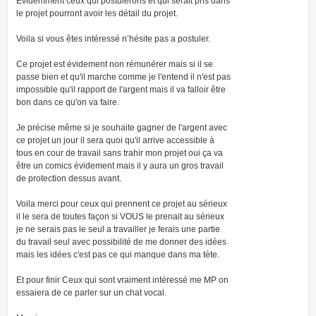
Evidemment ceux qui postulerons et qui serait pris dans
le projet pourront avoir les détail du projet.
Voila si vous êtes intéressé n’hésite pas a postuler.
Ce projet est évidement non rémunérer mais si il se
passe bien et qu'il marche comme je l'entend il n'est pas
impossible qu'il rapport de l'argent mais il va falloir être
bon dans ce qu'on va faire.
Je précise même si je souhaite gagner de l'argent avec
ce projet un jour il sera quoi qu'il arrive accessible à
tous en cour de travail sans trahir mon projet oui ça va
être un comics évidement mais il y aura un gros travail
de protection dessus avant.
Voila merci pour ceux qui prennent ce projet au sérieux
il le sera de toutes façon si VOUS le prenait au sérieux
je ne serais pas le seul a travailler je ferais une partie
du travail seul avec possibilité de me donner des idées
mais les idées c'est pas ce qui manque dans ma tète.
Et pour finir Ceux qui sont vraiment intéressé me MP on
essaiera de ce parler sur un chat vocal.