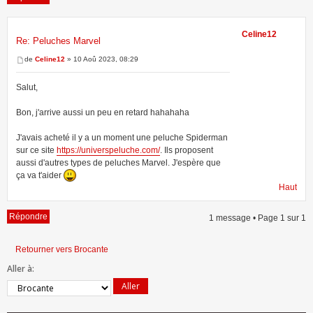
Celine12
Re: Peluches Marvel
1 message • Page
1
sur
1
de
Celine12
» 10 Aoû 2023, 08:29
Salut,
Bon, j'arrive aussi un peu en retard hahahaha
J'avais acheté il y a un moment une peluche Spiderman
sur ce site
https://universpeluche.com/
. Ils proposent
aussi d'autres types de peluches Marvel. J'espère que
ça va t'aider
Haut
Répondre
1 message • Page
1
sur
1
Retourner vers Brocante
Aller à: