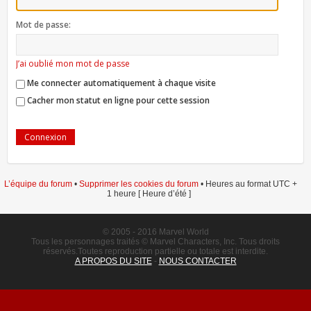
Mot de passe:
J’ai oublié mon mot de passe
Me connecter automatiquement à chaque visite
Cacher mon statut en ligne pour cette session
L’équipe du forum
•
Supprimer les cookies du forum
• Heures au format UTC +
1 heure [ Heure d’été ]
© 2005 - 2016 Marvel World
Tous les personnages traités © Marvel Characters, Inc. Tous droits
réservés.Toutes reproduction partielle ou totale est interdite.
A PROPOS DU SITE
-
NOUS CONTACTER