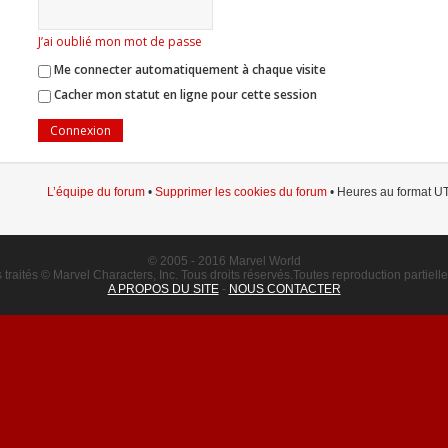
J’ai oublié mon mot de passe
Me connecter automatiquement à chaque visite
Cacher mon statut en ligne pour cette session
L’équipe du forum
•
Supprimer les cookies du forum
• Heures au format UT
© 2005 - 2016 Marvel World
raités © Marvel Characters, Inc. Tous droits réservés.Toutes reproduction partielle o
A PROPOS DU SITE
-
NOUS CONTACTER