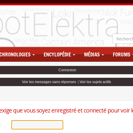
CHRONOLOGIES
ENCYLOPÉDIE
MÉDIAS
FORUMS
Connexion
Voir les messages sans réponses
|
Voir les sujets actifs
exige que vous soyez enregistré et connecté pour voir le