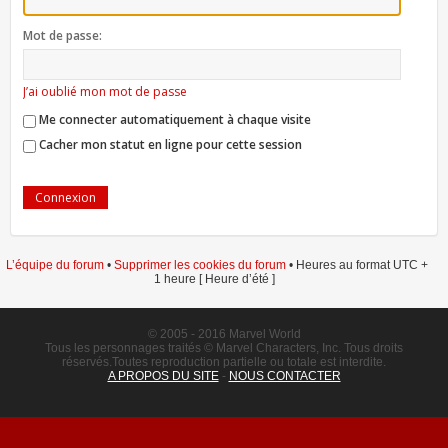
Mot de passe:
J’ai oublié mon mot de passe
Me connecter automatiquement à chaque visite
Cacher mon statut en ligne pour cette session
L’équipe du forum
•
Supprimer les cookies du forum
• Heures au format UTC +
1 heure [ Heure d’été ]
© 2005 - 2016 Marvel World
Tous les personnages traités © Marvel Characters, Inc. Tous droits
réservés.Toutes reproduction partielle ou totale est interdite.
A PROPOS DU SITE
-
NOUS CONTACTER