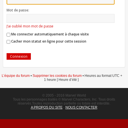
Mot de passe:
J’ai oublié mon mot de passe
Me connecter automatiquement à chaque visite
Cacher mon statut en ligne pour cette session
L’équipe du forum
•
Supprimer les cookies du forum
• Heures au format UTC +
1 heure [ Heure d’été ]
© 2005 - 2016 Marvel World
Tous les personnages traités © Marvel Characters, Inc. Tous droits
réservés.Toutes reproduction partielle ou totale est interdite.
A PROPOS DU SITE
-
NOUS CONTACTER