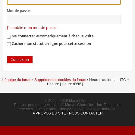
Mot de passe:
J’ai oublié mon mot de passe
Me connecter automatiquement à chaque visite
Cacher mon statut en ligne pour cette session
L’équipe du forum
•
Supprimer les cookies du forum
• Heures au format UTC +
1 heure [ Heure d’été ]
© 2005 - 2016 Marvel World
Tous les personnages traités © Marvel Characters, Inc. Tous droits
réservés.Toutes reproduction partielle ou totale est interdite.
A PROPOS DU SITE
-
NOUS CONTACTER