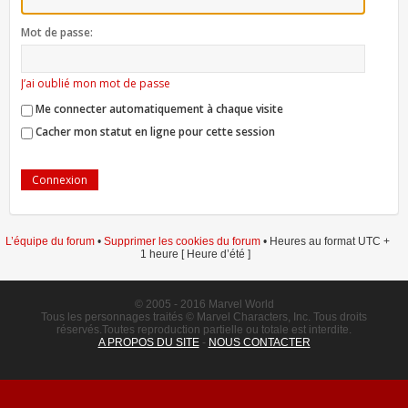
Mot de passe:
J’ai oublié mon mot de passe
Me connecter automatiquement à chaque visite
Cacher mon statut en ligne pour cette session
L’équipe du forum
•
Supprimer les cookies du forum
• Heures au format UTC +
1 heure [ Heure d’été ]
© 2005 - 2016 Marvel World
Tous les personnages traités © Marvel Characters, Inc. Tous droits
réservés.Toutes reproduction partielle ou totale est interdite.
A PROPOS DU SITE
-
NOUS CONTACTER