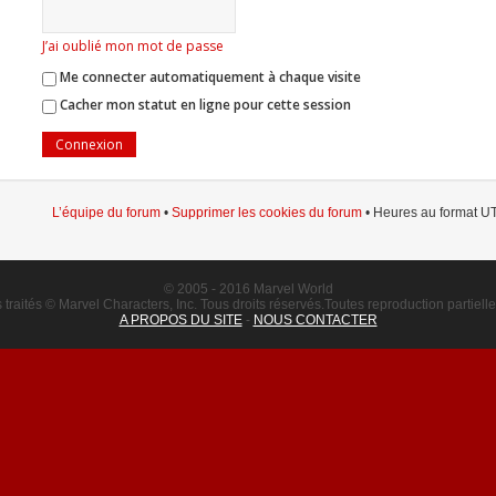
J’ai oublié mon mot de passe
Me connecter automatiquement à chaque visite
Cacher mon statut en ligne pour cette session
L’équipe du forum
•
Supprimer les cookies du forum
• Heures au format UT
© 2005 - 2016 Marvel World
raités © Marvel Characters, Inc. Tous droits réservés.Toutes reproduction partielle o
A PROPOS DU SITE
-
NOUS CONTACTER