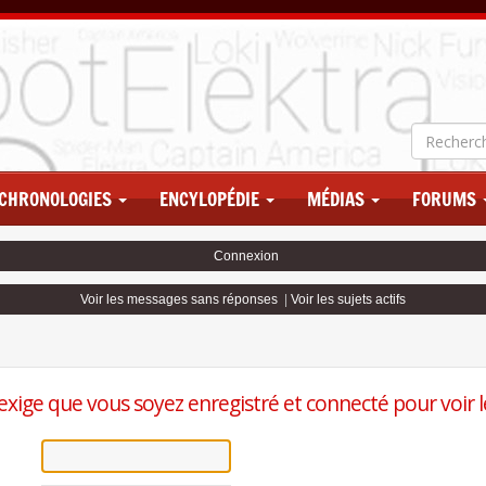
CHRONOLOGIES
ENCYLOPÉDIE
MÉDIAS
FORUMS
Connexion
Voir les messages sans réponses
|
Voir les sujets actifs
exige que vous soyez enregistré et connecté pour voir le