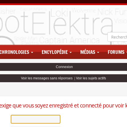
CHRONOLOGIES
ENCYLOPÉDIE
MÉDIAS
FORUMS
Connexion
Voir les messages sans réponses
|
Voir les sujets actifs
exige que vous soyez enregistré et connecté pour voir le