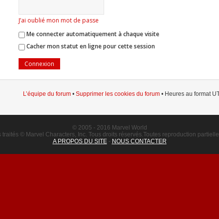
J’ai oublié mon mot de passe
Me connecter automatiquement à chaque visite
Cacher mon statut en ligne pour cette session
L’équipe du forum
•
Supprimer les cookies du forum
• Heures au format UT
© 2005 - 2016 Marvel World
raités © Marvel Characters, Inc. Tous droits réservés.Toutes reproduction partielle o
A PROPOS DU SITE
-
NOUS CONTACTER