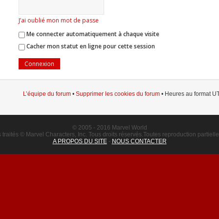
J’ai oublié mon mot de passe
Me connecter automatiquement à chaque visite
Cacher mon statut en ligne pour cette session
L’équipe du forum
•
Supprimer les cookies du forum
• Heures au format UT
© 2005 - 2016 Marvel World
raités © Marvel Characters, Inc. Tous droits réservés.Toutes reproduction partielle o
A PROPOS DU SITE
-
NOUS CONTACTER