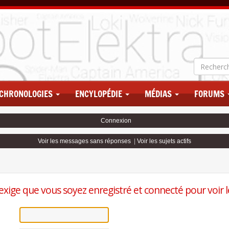
CHRONOLOGIES
ENCYLOPÉDIE
MÉDIAS
FORUMS
Connexion
Voir les messages sans réponses
|
Voir les sujets actifs
exige que vous soyez enregistré et connecté pour voir le