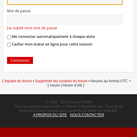
Mot de passe:
J’ai oublié mon mot de passe
Me connecter automatiquement à chaque visite
Cacher mon statut en ligne pour cette session
L’équipe du forum
•
Supprimer les cookies du forum
• Heures au format UTC +
1 heure [ Heure d’été ]
© 2005 - 2016 Marvel World
Tous les personnages traités © Marvel Characters, Inc. Tous droits
réservés.Toutes reproduction partielle ou totale est interdite.
A PROPOS DU SITE
-
NOUS CONTACTER